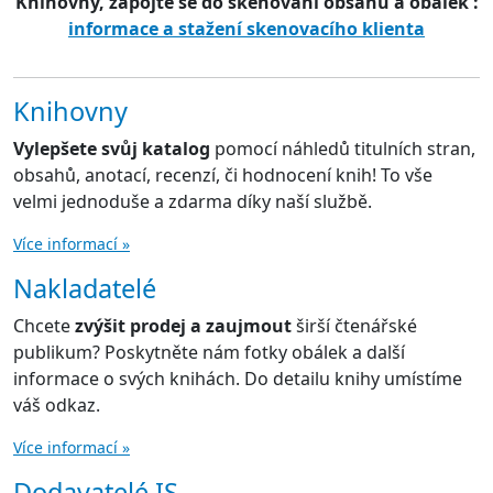
Knihovny, zapojte se do skenování obsahů a obálek :
informace a stažení skenovacího klienta
Knihovny
Vylepšete svůj katalog
pomocí náhledů titulních stran,
obsahů, anotací, recenzí, či hodnocení knih! To vše
velmi jednoduše a zdarma díky naší službě.
Více informací »
Nakladatelé
Chcete
zvýšit prodej a zaujmout
širší čtenářské
publikum? Poskytněte nám fotky obálek a další
informace o svých knihách. Do detailu knihy umístíme
váš odkaz.
Více informací »
Dodavatelé IS