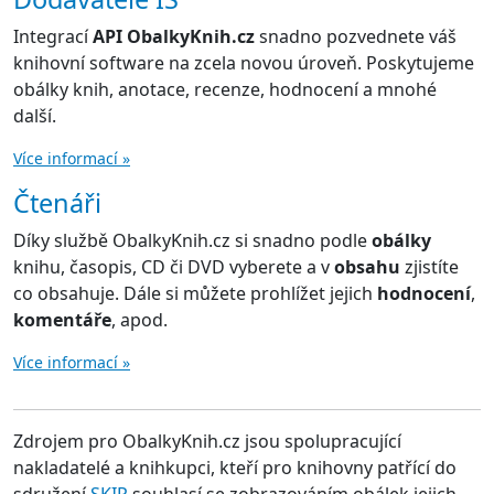
Integrací
API ObalkyKnih.cz
snadno pozvednete váš
knihovní software na zcela novou úroveň. Poskytujeme
obálky knih, anotace, recenze, hodnocení a mnohé
další.
Více informací »
Čtenáři
Díky službě ObalkyKnih.cz si snadno podle
obálky
knihu, časopis, CD či DVD vyberete a v
obsahu
zjistíte
co obsahuje. Dále si můžete prohlížet jejich
hodnocení
,
komentáře
, apod.
Více informací »
Zdrojem pro ObalkyKnih.cz jsou spolupracující
nakladatelé a knihkupci, kteří pro knihovny patřící do