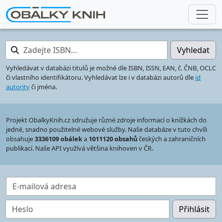
Zadejte ISBN…
Vyhledat
Vyhledávat v databázi titulů je možné dle ISBN, ISSN, EAN, č. ČNB, OCLC
či vlastního identifikátoru. Vyhledávat lze i v databázi autorů dle
id
autority
či jména.
Projekt ObalkyKnih.cz sdružuje různé zdroje informací o knížkách do
jedné, snadno použitelné webové služby. Naše databáze v tuto chvíli
obsahuje
3336109 obálek
a
1011120 obsahů
českých a zahraničních
publikací. Naše API využívá většina knihoven v ČR.
E-mailová adresa
Heslo
Přihlásit