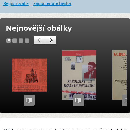
Registrovat »
Zapomenuté heslo?
Nejnovější obálky
<
>
1
2
3
4