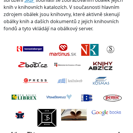
sdružení
SKIP
souhlasí se zobrazováním obálek jejich
knih v knihovních katalozích. V současnosti hlavním
zdrojem obálek jsou knihovny, které aktivně skenují
obálky knih a daších dokumentů z jejich knihovních
fondů a tyto vkládájí na obálkový server.