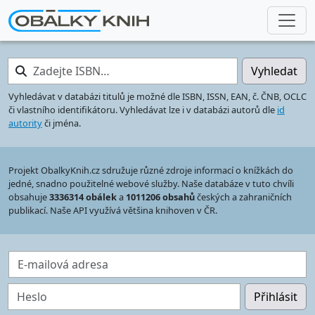
Zadejte ISBN…
Vyhledat
Vyhledávat v databázi titulů je možné dle ISBN, ISSN, EAN, č. ČNB, OCLC
či vlastního identifikátoru. Vyhledávat lze i v databázi autorů dle
id
autority
či jména.
Projekt ObalkyKnih.cz sdružuje různé zdroje informací o knížkách do
jedné, snadno použitelné webové služby. Naše databáze v tuto chvíli
obsahuje
3336314 obálek
a
1011206 obsahů
českých a zahraničních
publikací. Naše API využívá většina knihoven v ČR.
E-mailová adresa
Heslo
Přihlásit