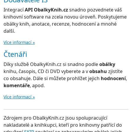
Integrací
API ObalkyKnih.cz
snadno pozvednete váš
knihovní software na zcela novou úroveň. Poskytujeme
obálky knih, anotace, recenze, hodnocení a mnohé
další.
Více informací »
Čtenáři
Díky službě ObalkyKnih.cz si snadno podle
obálky
knihu, časopis, CD či DVD vyberete a v
obsahu
zjistíte
co obsahuje. Dále si můžete prohlížet jejich
hodnocení
,
komentáře
, apod.
Více informací »
Zdrojem pro ObalkyKnih.cz jsou spolupracující
nakladatelé a knihkupci, kteří pro knihovny patřící do