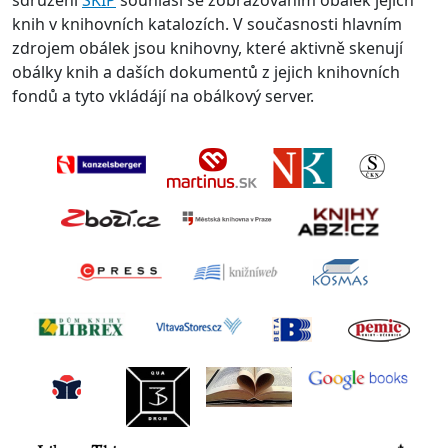
sdružení
SKIP
souhlasí se zobrazováním obálek jejich
knih v knihovních katalozích. V současnosti hlavním
zdrojem obálek jsou knihovny, které aktivně skenují
obálky knih a daších dokumentů z jejich knihovních
fondů a tyto vkládájí na obálkový server.