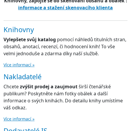
Knihovny, zapojte se do skenování obsahů a obálek :
informace a stažení skenovacího klienta
Knihovny
Vylepšete svůj katalog
pomocí náhledů titulních stran,
obsahů, anotací, recenzí, či hodnocení knih! To vše
velmi jednoduše a zdarma díky naší službě.
Více informací »
Nakladatelé
Chcete
zvýšit prodej a zaujmout
širší čtenářské
publikum? Poskytněte nám fotky obálek a další
informace o svých knihách. Do detailu knihy umístíme
váš odkaz.
Více informací »
Dodavatelé IS