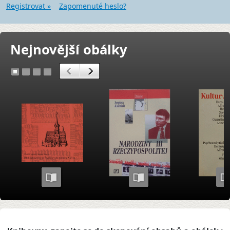
Registrovat »
Zapomenuté heslo?
Nejnovější obálky
<
>
1
2
3
4