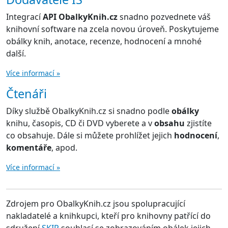
Integrací
API ObalkyKnih.cz
snadno pozvednete váš
knihovní software na zcela novou úroveň. Poskytujeme
obálky knih, anotace, recenze, hodnocení a mnohé
další.
Více informací »
Čtenáři
Díky službě ObalkyKnih.cz si snadno podle
obálky
knihu, časopis, CD či DVD vyberete a v
obsahu
zjistíte
co obsahuje. Dále si můžete prohlížet jejich
hodnocení
,
komentáře
, apod.
Více informací »
Zdrojem pro ObalkyKnih.cz jsou spolupracující
nakladatelé a knihkupci, kteří pro knihovny patřící do