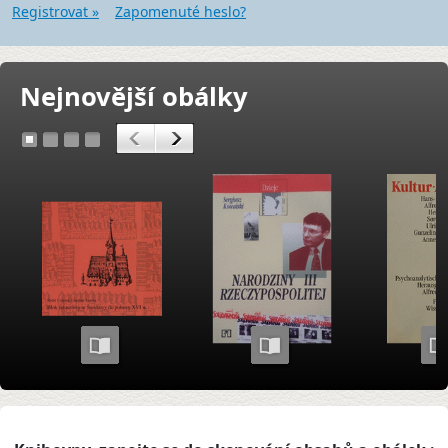
Registrovat »
Zapomenuté heslo?
Nejnovější obálky
<
>
1
2
3
4