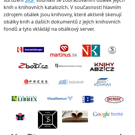
sdružení
SKIP
souhlasí se zobrazováním obálek jejich
knih v knihovních katalozích. V současnosti hlavním
zdrojem obálek jsou knihovny, které aktivně skenují
obálky knih a daších dokumentů z jejich knihovních
fondů a tyto vkládájí na obálkový server.