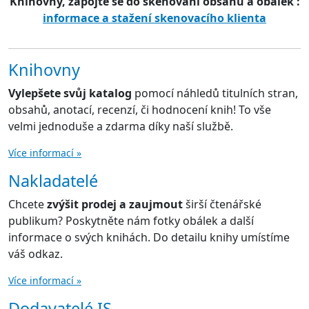
Knihovny, zapojte se do skenování obsahů a obálek :
informace a stažení skenovacího klienta
Knihovny
Vylepšete svůj katalog
pomocí náhledů titulních stran,
obsahů, anotací, recenzí, či hodnocení knih! To vše
velmi jednoduše a zdarma díky naší službě.
Více informací »
Nakladatelé
Chcete
zvýšit prodej a zaujmout
širší čtenářské
publikum? Poskytněte nám fotky obálek a další
informace o svých knihách. Do detailu knihy umístíme
váš odkaz.
Více informací »
Dodavatelé IS