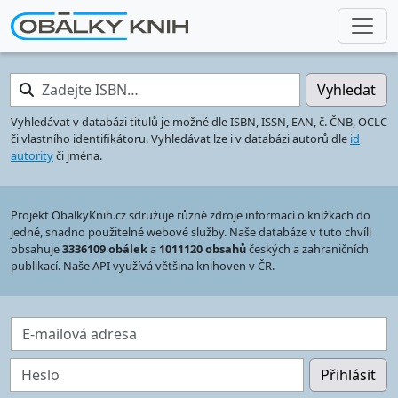
Zadejte ISBN…
Vyhledat
Vyhledávat v databázi titulů je možné dle ISBN, ISSN, EAN, č. ČNB, OCLC
či vlastního identifikátoru. Vyhledávat lze i v databázi autorů dle
id
autority
či jména.
Projekt ObalkyKnih.cz sdružuje různé zdroje informací o knížkách do
jedné, snadno použitelné webové služby. Naše databáze v tuto chvíli
obsahuje
3336109 obálek
a
1011120 obsahů
českých a zahraničních
publikací. Naše API využívá většina knihoven v ČR.
E-mailová adresa
Heslo
Přihlásit