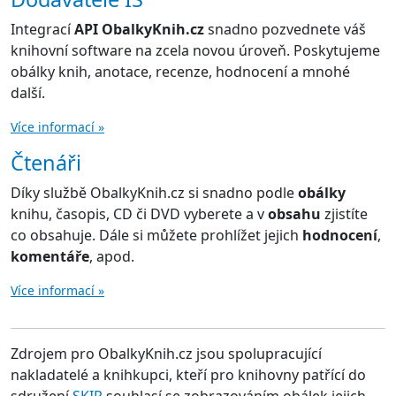
Integrací
API ObalkyKnih.cz
snadno pozvednete váš
knihovní software na zcela novou úroveň. Poskytujeme
obálky knih, anotace, recenze, hodnocení a mnohé
další.
Více informací »
Čtenáři
Díky službě ObalkyKnih.cz si snadno podle
obálky
knihu, časopis, CD či DVD vyberete a v
obsahu
zjistíte
co obsahuje. Dále si můžete prohlížet jejich
hodnocení
,
komentáře
, apod.
Více informací »
Zdrojem pro ObalkyKnih.cz jsou spolupracující
nakladatelé a knihkupci, kteří pro knihovny patřící do