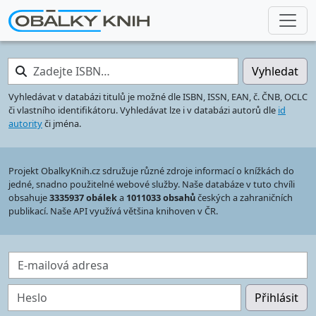
Zadejte ISBN…
Vyhledat
Vyhledávat v databázi titulů je možné dle ISBN, ISSN, EAN, č. ČNB, OCLC
či vlastního identifikátoru. Vyhledávat lze i v databázi autorů dle
id
autority
či jména.
Projekt ObalkyKnih.cz sdružuje různé zdroje informací o knížkách do
jedné, snadno použitelné webové služby. Naše databáze v tuto chvíli
obsahuje
3335937 obálek
a
1011033 obsahů
českých a zahraničních
publikací. Naše API využívá většina knihoven v ČR.
E-mailová adresa
Heslo
Přihlásit