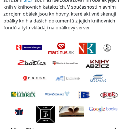
sdružení
SKIP
souhlasí se zobrazováním obálek jejich
knih v knihovních katalozích. V současnosti hlavním
zdrojem obálek jsou knihovny, které aktivně skenují
obálky knih a daších dokumentů z jejich knihovních
fondů a tyto vkládájí na obálkový server.