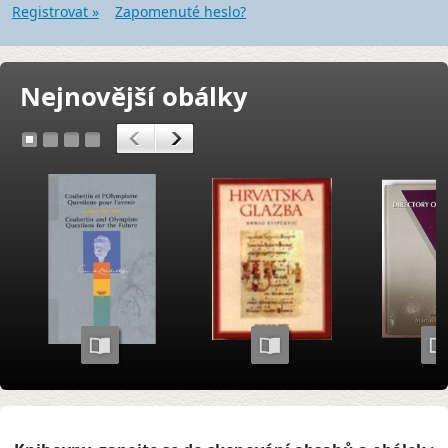
Registrovat »
Zapomenuté heslo?
Nejnovější obálky
<
>
1
2
3
4