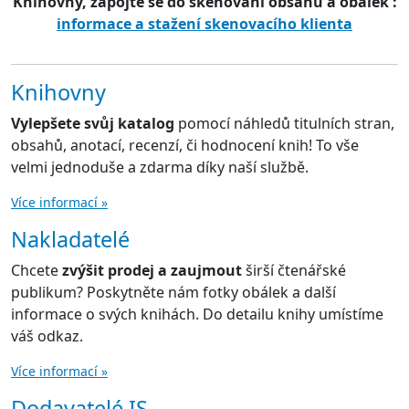
Knihovny, zapojte se do skenování obsahů a obálek :
informace a stažení skenovacího klienta
Knihovny
Vylepšete svůj katalog
pomocí náhledů titulních stran,
obsahů, anotací, recenzí, či hodnocení knih! To vše
velmi jednoduše a zdarma díky naší službě.
Více informací »
Nakladatelé
Chcete
zvýšit prodej a zaujmout
širší čtenářské
publikum? Poskytněte nám fotky obálek a další
informace o svých knihách. Do detailu knihy umístíme
váš odkaz.
Více informací »
Dodavatelé IS