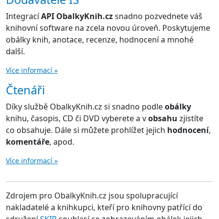
Integrací
API ObalkyKnih.cz
snadno pozvednete váš
knihovní software na zcela novou úroveň. Poskytujeme
obálky knih, anotace, recenze, hodnocení a mnohé
další.
Více informací »
Čtenáři
Díky službě ObalkyKnih.cz si snadno podle
obálky
knihu, časopis, CD či DVD vyberete a v
obsahu
zjistíte
co obsahuje. Dále si můžete prohlížet jejich
hodnocení
,
komentáře
, apod.
Více informací »
Zdrojem pro ObalkyKnih.cz jsou spolupracující
nakladatelé a knihkupci, kteří pro knihovny patřící do