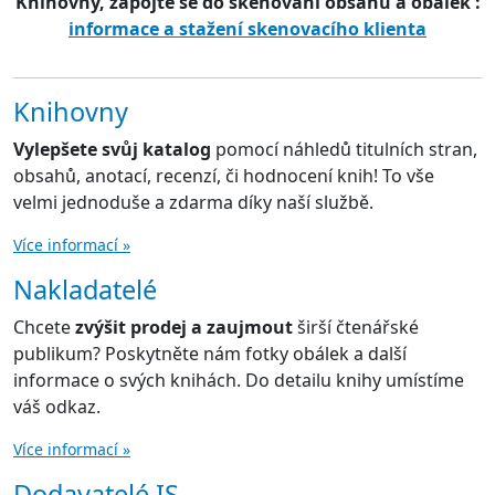
Knihovny, zapojte se do skenování obsahů a obálek :
informace a stažení skenovacího klienta
Knihovny
Vylepšete svůj katalog
pomocí náhledů titulních stran,
obsahů, anotací, recenzí, či hodnocení knih! To vše
velmi jednoduše a zdarma díky naší službě.
Více informací »
Nakladatelé
Chcete
zvýšit prodej a zaujmout
širší čtenářské
publikum? Poskytněte nám fotky obálek a další
informace o svých knihách. Do detailu knihy umístíme
váš odkaz.
Více informací »
Dodavatelé IS