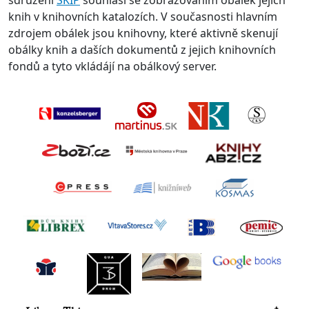
sdružení
SKIP
souhlasí se zobrazováním obálek jejich
knih v knihovních katalozích. V současnosti hlavním
zdrojem obálek jsou knihovny, které aktivně skenují
obálky knih a daších dokumentů z jejich knihovních
fondů a tyto vkládájí na obálkový server.