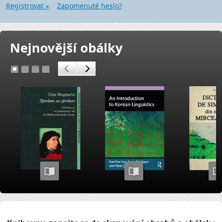
Registrovat »
Zapomenuté heslo?
Nejnovější obálky
<
>
1
2
3
4