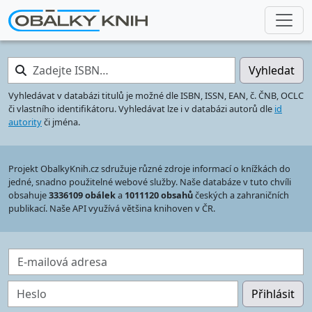
Zadejte ISBN…
Vyhledat
Vyhledávat v databázi titulů je možné dle ISBN, ISSN, EAN, č. ČNB, OCLC
či vlastního identifikátoru. Vyhledávat lze i v databázi autorů dle
id
autority
či jména.
Projekt ObalkyKnih.cz sdružuje různé zdroje informací o knížkách do
jedné, snadno použitelné webové služby. Naše databáze v tuto chvíli
obsahuje
3336109 obálek
a
1011120 obsahů
českých a zahraničních
publikací. Naše API využívá většina knihoven v ČR.
E-mailová adresa
Heslo
Přihlásit