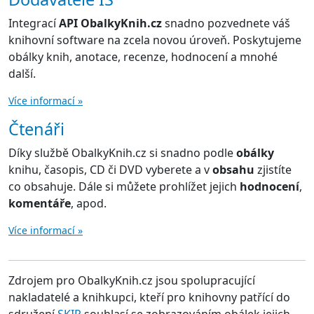
Integrací
API ObalkyKnih.cz
snadno pozvednete váš
knihovní software na zcela novou úroveň. Poskytujeme
obálky knih, anotace, recenze, hodnocení a mnohé
další.
Více informací »
Čtenáři
Díky službě ObalkyKnih.cz si snadno podle
obálky
knihu, časopis, CD či DVD vyberete a v
obsahu
zjistíte
co obsahuje. Dále si můžete prohlížet jejich
hodnocení
,
komentáře
, apod.
Více informací »
Zdrojem pro ObalkyKnih.cz jsou spolupracující
nakladatelé a knihkupci, kteří pro knihovny patřící do