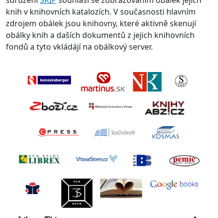
sdružení
SKIP
souhlasí se zobrazováním obálek jejich
knih v knihovních katalozích. V současnosti hlavním
zdrojem obálek jsou knihovny, které aktivně skenují
obálky knih a daších dokumentů z jejich knihovních
fondů a tyto vkládájí na obálkový server.