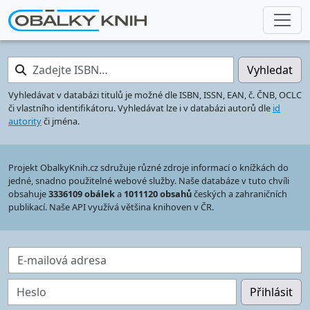
Zadejte ISBN…
Vyhledat
Vyhledávat v databázi titulů je možné dle ISBN, ISSN, EAN, č. ČNB, OCLC
či vlastního identifikátoru. Vyhledávat lze i v databázi autorů dle
id
autority
či jména.
Projekt ObalkyKnih.cz sdružuje různé zdroje informací o knížkách do
jedné, snadno použitelné webové služby. Naše databáze v tuto chvíli
obsahuje
3336109 obálek
a
1011120 obsahů
českých a zahraničních
publikací. Naše API využívá většina knihoven v ČR.
E-mailová adresa
Heslo
Přihlásit