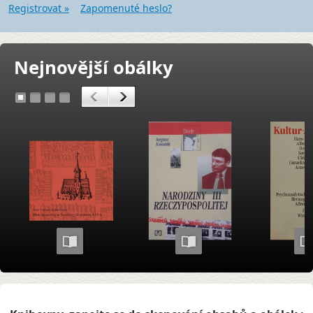
Registrovat »
Zapomenuté heslo?
Nejnovější obálky
<
>
1
2
3
4