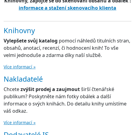
Knihovny, zapojte se do skenování obsahů a obálek :
informace a stažení skenovacího klienta
Knihovny
Vylepšete svůj katalog
pomocí náhledů titulních stran,
obsahů, anotací, recenzí, či hodnocení knih! To vše
velmi jednoduše a zdarma díky naší službě.
Více informací »
Nakladatelé
Chcete
zvýšit prodej a zaujmout
širší čtenářské
publikum? Poskytněte nám fotky obálek a další
informace o svých knihách. Do detailu knihy umístíme
váš odkaz.
Více informací »
Dodavatelé IS