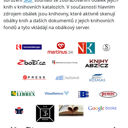
sdružení
SKIP
souhlasí se zobrazováním obálek jejich
knih v knihovních katalozích. V současnosti hlavním
zdrojem obálek jsou knihovny, které aktivně skenují
obálky knih a daších dokumentů z jejich knihovních
fondů a tyto vkládájí na obálkový server.