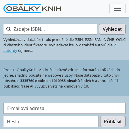
Zadejte ISBN…
Vyhledat
Vyhledávat v databázi titulů je možné dle ISBN, ISSN, EAN, č. ČNB, OCLC
či vlastního identifikátoru. Vyhledávat lze i v databázi autorů dle
id
autority
či jména.
Projekt ObalkyKnih.cz sdružuje různé zdroje informací o knížkách do
jedné, snadno použitelné webové služby. Naše databáze v tuto chvíli
obsahuje
3335760 obálek
a
1010955 obsahů
českých a zahraničních
publikací. Naše API využívá většina knihoven v ČR.
E-mailová adresa
Heslo
Přihlásit