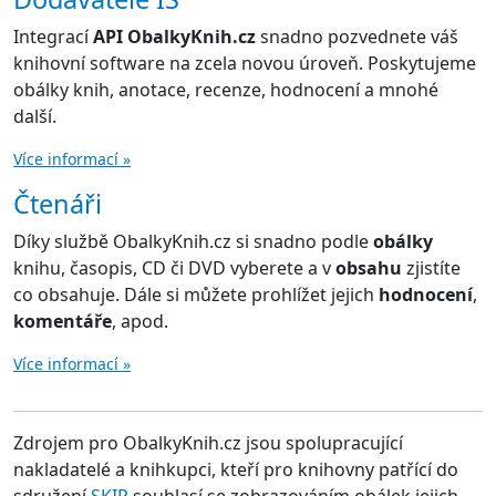
Integrací
API ObalkyKnih.cz
snadno pozvednete váš
knihovní software na zcela novou úroveň. Poskytujeme
obálky knih, anotace, recenze, hodnocení a mnohé
další.
Více informací »
Čtenáři
Díky službě ObalkyKnih.cz si snadno podle
obálky
knihu, časopis, CD či DVD vyberete a v
obsahu
zjistíte
co obsahuje. Dále si můžete prohlížet jejich
hodnocení
,
komentáře
, apod.
Více informací »
Zdrojem pro ObalkyKnih.cz jsou spolupracující
nakladatelé a knihkupci, kteří pro knihovny patřící do