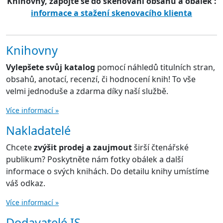
Knihovny, zapojte se do skenování obsahů a obálek :
informace a stažení skenovacího klienta
Knihovny
Vylepšete svůj katalog
pomocí náhledů titulních stran,
obsahů, anotací, recenzí, či hodnocení knih! To vše
velmi jednoduše a zdarma díky naší službě.
Více informací »
Nakladatelé
Chcete
zvýšit prodej a zaujmout
širší čtenářské
publikum? Poskytněte nám fotky obálek a další
informace o svých knihách. Do detailu knihy umístíme
váš odkaz.
Více informací »
Dodavatelé IS