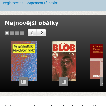
Registrovat »
Zapomenuté heslo?
Nejnovější obálky
<
>
1
2
3
4