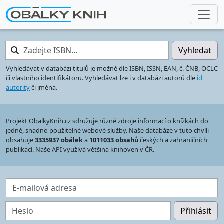
Zadejte ISBN…
Vyhledat
Vyhledávat v databázi titulů je možné dle ISBN, ISSN, EAN, č. ČNB, OCLC
či vlastního identifikátoru. Vyhledávat lze i v databázi autorů dle
id
autority
či jména.
Projekt ObalkyKnih.cz sdružuje různé zdroje informací o knížkách do
jedné, snadno použitelné webové služby. Naše databáze v tuto chvíli
obsahuje
3335937 obálek
a
1011033 obsahů
českých a zahraničních
publikací. Naše API využívá většina knihoven v ČR.
E-mailová adresa
Heslo
Přihlásit