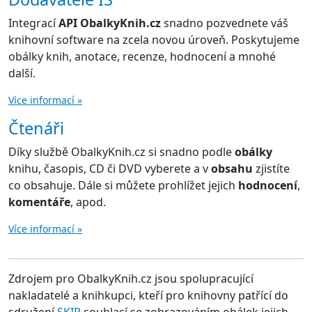
Integrací
API ObalkyKnih.cz
snadno pozvednete váš
knihovní software na zcela novou úroveň. Poskytujeme
obálky knih, anotace, recenze, hodnocení a mnohé
další.
Více informací »
Čtenáři
Díky službě ObalkyKnih.cz si snadno podle
obálky
knihu, časopis, CD či DVD vyberete a v
obsahu
zjistíte
co obsahuje. Dále si můžete prohlížet jejich
hodnocení
,
komentáře
, apod.
Více informací »
Zdrojem pro ObalkyKnih.cz jsou spolupracující
nakladatelé a knihkupci, kteří pro knihovny patřící do