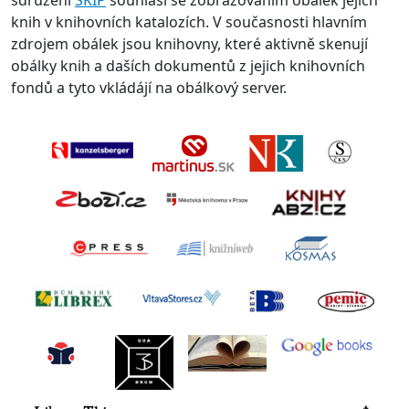
sdružení
SKIP
souhlasí se zobrazováním obálek jejich
knih v knihovních katalozích. V současnosti hlavním
zdrojem obálek jsou knihovny, které aktivně skenují
obálky knih a daších dokumentů z jejich knihovních
fondů a tyto vkládájí na obálkový server.