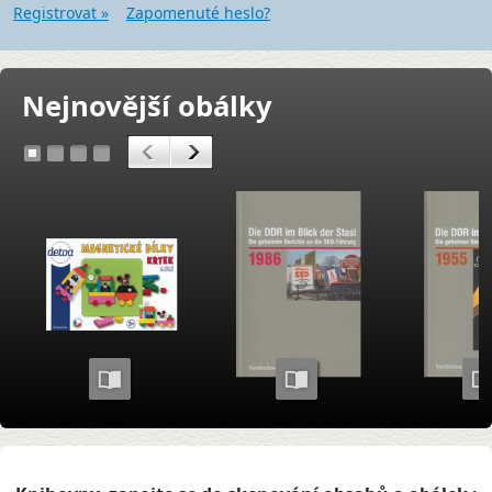
Registrovat »
Zapomenuté heslo?
Nejnovější obálky
<
>
1
2
3
4