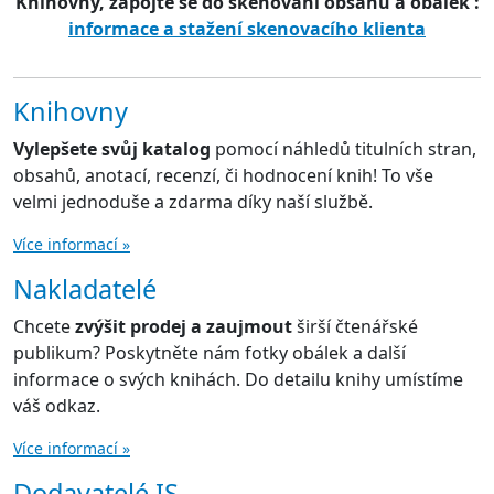
Knihovny, zapojte se do skenování obsahů a obálek :
informace a stažení skenovacího klienta
Knihovny
Vylepšete svůj katalog
pomocí náhledů titulních stran,
obsahů, anotací, recenzí, či hodnocení knih! To vše
velmi jednoduše a zdarma díky naší službě.
Více informací »
Nakladatelé
Chcete
zvýšit prodej a zaujmout
širší čtenářské
publikum? Poskytněte nám fotky obálek a další
informace o svých knihách. Do detailu knihy umístíme
váš odkaz.
Více informací »
Dodavatelé IS