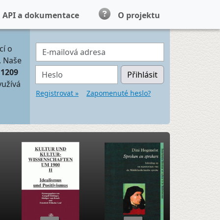
API a dokumentace
O projektu
E-mailová adresa
cí o
. Naše
Heslo
11209
Přihlásit
yužívá
Registrovat »
Zapomenuté heslo?