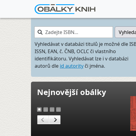
Zadejte ISBN…
Vyhled
Vyhledávat v databázi titulů je možné dle IS
ISSN, EAN, č. ČNB, OCLC či vlastního
identifikátoru. Vyhledávat lze i v databázi
autorů dle
id autority
či jména.
Nejnovější obálky
1
2
3
4
<
>