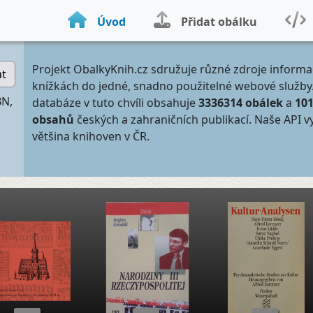
Úvod
Přidat obálku
Projekt ObalkyKnih.cz sdružuje různé zdroje informa
at
knížkách do jedné, snadno použitelné webové služby
BN,
databáze v tuto chvíli obsahuje
3336314 obálek
a
10
obsahů
českých a zahraničních publikací. Naše API v
většina knihoven v ČR.