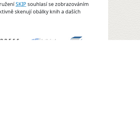
družení
SKIP
souhlasí se zobrazováním
ktivně skenují obálky knih a daších