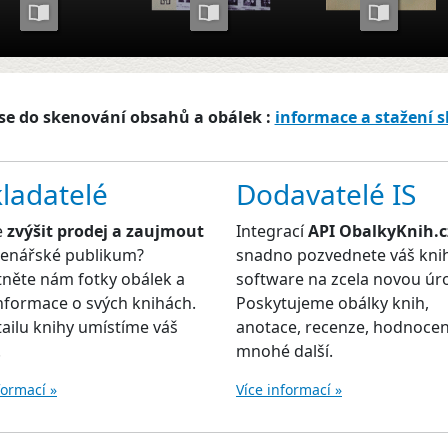
se do skenování obsahů a obálek :
informace a stažení 
ladatelé
Dodavatelé IS
e
zvýšit prodej a zaujmout
Integrací
API ObalkyKnih.c
čtenářské publikum?
snadno pozvednete váš kni
něte nám fotky obálek a
software na zcela novou úr
informace o svých knihách.
Poskytujeme obálky knih,
ailu knihy umístíme váš
anotace, recenze, hodnocen
.
mnohé další.
formací »
Více informací »