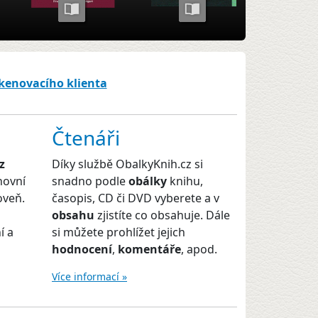
skenovacího klienta
Čtenáři
z
Díky službě ObalkyKnih.cz si
hovní
snadno podle
obálky
knihu,
oveň.
časopis, CD či DVD vyberete a v
obsahu
zjistíte co obsahuje. Dále
í a
si můžete prohlížet jejich
hodnocení
,
komentáře
, apod.
Více informací »