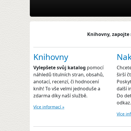
Knihovny, zapojte 
Knihovny
Nak
Vylepšete svůj katalog
pomocí
Chcet
náhledů titulních stran, obsahů,
širší 
anotací, recenzí, či hodnocení
Poskyt
knih! To vše velmi jednoduše a
další 
zdarma díky naší službě.
Do det
odkaz
Více informací »
Více in