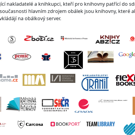
cí nakladatelé a knihkupci, kteří pro knihovny patřící do s
V současnosti hlavním zdrojem obálek jsou knihovny, které a
kládájí na obálkový server.