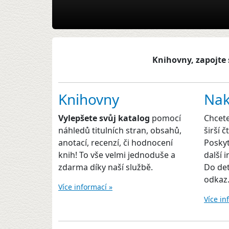
Knihovny, zapojte 
Knihovny
Nak
Vylepšete svůj katalog
pomocí
Chcet
náhledů titulních stran, obsahů,
širší 
anotací, recenzí, či hodnocení
Poskyt
knih! To vše velmi jednoduše a
další 
zdarma díky naší službě.
Do det
odkaz
Více informací »
Více in