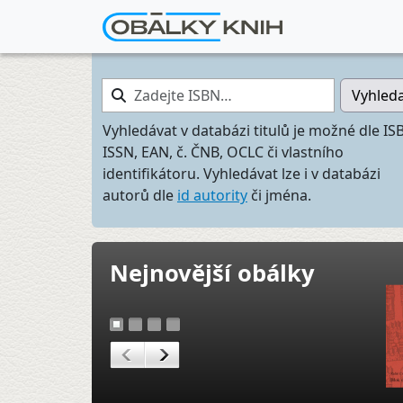
Zadejte ISBN…
Vyhled
Vyhledávat v databázi titulů je možné dle IS
ISSN, EAN, č. ČNB, OCLC či vlastního
identifikátoru. Vyhledávat lze i v databázi
autorů dle
id autority
či jména.
Nejnovější obálky
1
2
3
4
<
>