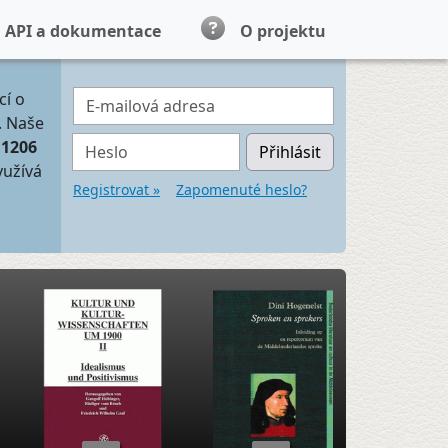
API a dokumentace
O projektu
E-mailová adresa
cí o
. Naše
Heslo
11206
Přihlásit
yužívá
Registrovat »
Zapomenuté heslo?