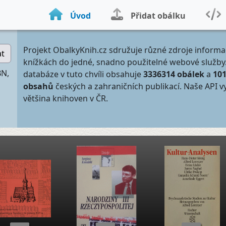
Úvod
Přidat obálku
Projekt ObalkyKnih.cz sdružuje různé zdroje informa
at
knížkách do jedné, snadno použitelné webové služby
BN,
databáze v tuto chvíli obsahuje
3336314 obálek
a
10
obsahů
českých a zahraničních publikací. Naše API v
většina knihoven v ČR.