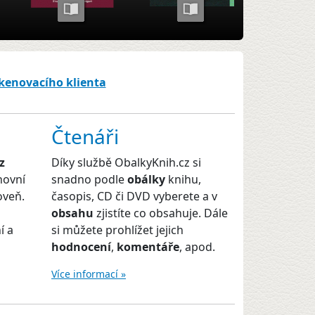
skenovacího klienta
Čtenáři
z
Díky službě ObalkyKnih.cz si
hovní
snadno podle
obálky
knihu,
oveň.
časopis, CD či DVD vyberete a v
obsahu
zjistíte co obsahuje. Dále
í a
si můžete prohlížet jejich
hodnocení
,
komentáře
, apod.
Více informací »