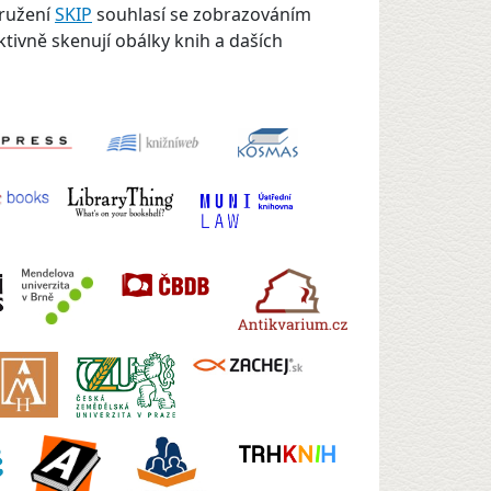
družení
SKIP
souhlasí se zobrazováním
ktivně skenují obálky knih a daších