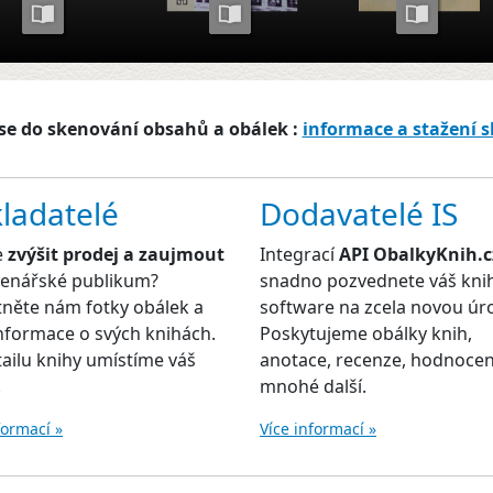
se do skenování obsahů a obálek :
informace a stažení 
ladatelé
Dodavatelé IS
e
zvýšit prodej a zaujmout
Integrací
API ObalkyKnih.c
čtenářské publikum?
snadno pozvednete váš kni
něte nám fotky obálek a
software na zcela novou úr
informace o svých knihách.
Poskytujeme obálky knih,
ailu knihy umístíme váš
anotace, recenze, hodnocen
.
mnohé další.
formací »
Více informací »