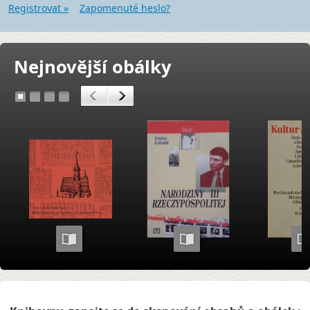
Registrovat »
Zapomenuté heslo?
Nejnovější obálky
<
>
1
2
3
4