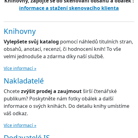
Knihovny, zapojte se do skenování obsahů a obálek :
informace a stažení skenovacího klienta
Knihovny
Vylepšete svůj katalog
pomocí náhledů titulních stran,
obsahů, anotací, recenzí, či hodnocení knih! To vše
velmi jednoduše a zdarma díky naší službě.
Více informací »
Nakladatelé
Chcete
zvýšit prodej a zaujmout
širší čtenářské
publikum? Poskytněte nám fotky obálek a další
informace o svých knihách. Do detailu knihy umístíme
váš odkaz.
Více informací »
Dodavatelé IS