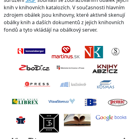
sdružení
SKIP
souhlasí se zobrazováním obálek jejich
knih v knihovních katalozích. V současnosti hlavním
zdrojem obálek jsou knihovny, které aktivně skenují
obálky knih a daších dokumentů z jejich knihovních
fondů a tyto vkládájí na obálkový server.