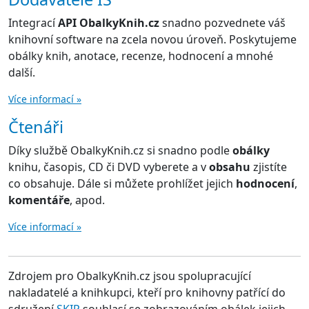
Integrací
API ObalkyKnih.cz
snadno pozvednete váš
knihovní software na zcela novou úroveň. Poskytujeme
obálky knih, anotace, recenze, hodnocení a mnohé
další.
Více informací »
Čtenáři
Díky službě ObalkyKnih.cz si snadno podle
obálky
knihu, časopis, CD či DVD vyberete a v
obsahu
zjistíte
co obsahuje. Dále si můžete prohlížet jejich
hodnocení
,
komentáře
, apod.
Více informací »
Zdrojem pro ObalkyKnih.cz jsou spolupracující
nakladatelé a knihkupci, kteří pro knihovny patřící do