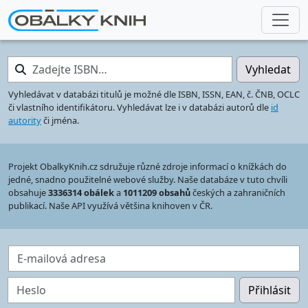
Zadejte ISBN…
Vyhledat
Vyhledávat v databázi titulů je možné dle ISBN, ISSN, EAN, č. ČNB, OCLC
či vlastního identifikátoru. Vyhledávat lze i v databázi autorů dle
id
autority
či jména.
Projekt ObalkyKnih.cz sdružuje různé zdroje informací o knížkách do
jedné, snadno použitelné webové služby. Naše databáze v tuto chvíli
obsahuje
3336314 obálek
a
1011209 obsahů
českých a zahraničních
publikací. Naše API využívá většina knihoven v ČR.
E-mailová adresa
Heslo
Přihlásit