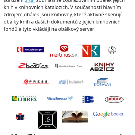
sdružení
SKIP
souhlasí se zobrazováním obálek jejich
knih v knihovních katalozích. V současnosti hlavním
zdrojem obálek jsou knihovny, které aktivně skenují
obálky knih a daších dokumentů z jejich knihovních
fondů a tyto vkládájí na obálkový server.