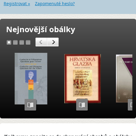
Registrovat »
Zapomenuté heslo?
Nejnovější obálky
<
>
1
2
3
4