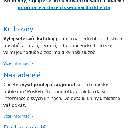
Knihovny, zapojte se do skenování obsahů a obálek :
informace a stažení skenovacího klienta
Knihovny
Vylepšete svůj katalog
pomocí náhledů titulních stran,
obsahů, anotací, recenzí, či hodnocení knih! To vše
velmi jednoduše a zdarma díky naší službě.
Více informací »
Nakladatelé
Chcete
zvýšit prodej a zaujmout
širší čtenářské
publikum? Poskytněte nám fotky obálek a další
informace o svých knihách. Do detailu knihy umístíme
váš odkaz.
Více informací »
Dodavatelé IS