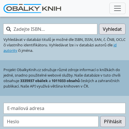
Zadejte ISBN…
Vyhledat
Vyhledávat v databázi titulů je možné dle ISBN, ISSN, EAN, č. ČNB, OCLC
či vlastního identifikátoru. Vyhledávat lze i v databázi autorů dle
id
autority
či jména.
Projekt ObalkyKnih.cz sdružuje různé zdroje informací o knížkách do
jedné, snadno použitelné webové služby. Naše databáze v tuto chvíli
obsahuje
3335937 obálek
a
1011033 obsahů
českých a zahraničních
publikací. Naše API využívá většina knihoven v ČR.
E-mailová adresa
Heslo
Přihlásit