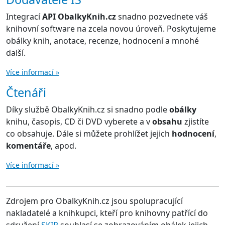
Integrací
API ObalkyKnih.cz
snadno pozvednete váš
knihovní software na zcela novou úroveň. Poskytujeme
obálky knih, anotace, recenze, hodnocení a mnohé
další.
Více informací »
Čtenáři
Díky službě ObalkyKnih.cz si snadno podle
obálky
knihu, časopis, CD či DVD vyberete a v
obsahu
zjistíte
co obsahuje. Dále si můžete prohlížet jejich
hodnocení
,
komentáře
, apod.
Více informací »
Zdrojem pro ObalkyKnih.cz jsou spolupracující
nakladatelé a knihkupci, kteří pro knihovny patřící do