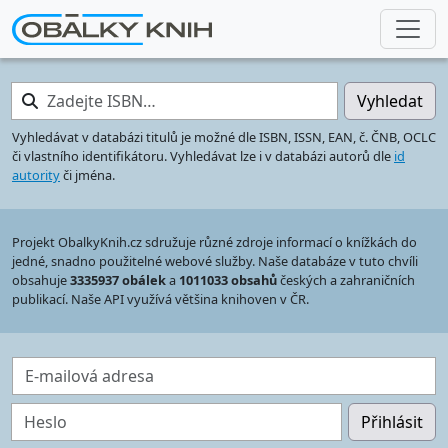
Zadejte ISBN…
Vyhledat
Vyhledávat v databázi titulů je možné dle ISBN, ISSN, EAN, č. ČNB, OCLC
či vlastního identifikátoru. Vyhledávat lze i v databázi autorů dle
id
autority
či jména.
Projekt ObalkyKnih.cz sdružuje různé zdroje informací o knížkách do
jedné, snadno použitelné webové služby. Naše databáze v tuto chvíli
obsahuje
3335937 obálek
a
1011033 obsahů
českých a zahraničních
publikací. Naše API využívá většina knihoven v ČR.
E-mailová adresa
Heslo
Přihlásit