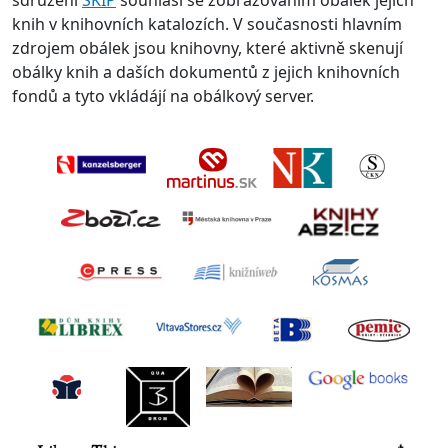
sdružení
SKIP
souhlasí se zobrazováním obálek jejich
knih v knihovních katalozích. V současnosti hlavním
zdrojem obálek jsou knihovny, které aktivně skenují
obálky knih a daších dokumentů z jejich knihovních
fondů a tyto vkládájí na obálkový server.