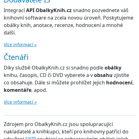
Integrací
API ObalkyKnih.cz
snadno pozvednete váš
knihovní software na zcela novou úroveň. Poskytujeme
obálky knih, anotace, recenze, hodnocení a mnohé
další.
Více informací »
Čtenáři
Díky službě ObalkyKnih.cz si snadno podle
obálky
knihu, časopis, CD či DVD vyberete a v
obsahu
zjistíte
co obsahuje. Dále si můžete prohlížet jejich
hodnocení
,
komentáře
, apod.
Více informací »
Zdrojem pro ObalkyKnih.cz jsou spolupracující
nakladatelé a knihkupci, kteří pro knihovny patřící do