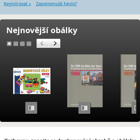
Registrovat »
Zapomenuté heslo?
Nejnovější obálky
<
>
1
2
3
4