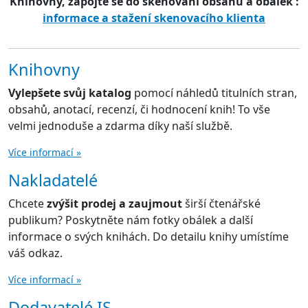
Knihovny, zapojte se do skenování obsahů a obálek :
informace a stažení skenovacího klienta
Knihovny
Vylepšete svůj katalog
pomocí náhledů titulních stran,
obsahů, anotací, recenzí, či hodnocení knih! To vše
velmi jednoduše a zdarma díky naší službě.
Více informací »
Nakladatelé
Chcete
zvýšit prodej a zaujmout
širší čtenářské
publikum? Poskytněte nám fotky obálek a další
informace o svých knihách. Do detailu knihy umístíme
váš odkaz.
Více informací »
Dodavatelé IS