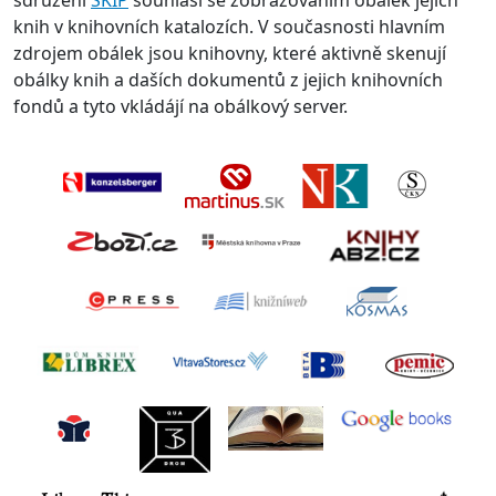
sdružení
SKIP
souhlasí se zobrazováním obálek jejich
knih v knihovních katalozích. V současnosti hlavním
zdrojem obálek jsou knihovny, které aktivně skenují
obálky knih a daších dokumentů z jejich knihovních
fondů a tyto vkládájí na obálkový server.