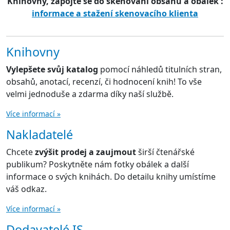
Knihovny, zapojte se do skenování obsahů a obálek :
informace a stažení skenovacího klienta
Knihovny
Vylepšete svůj katalog
pomocí náhledů titulních stran,
obsahů, anotací, recenzí, či hodnocení knih! To vše
velmi jednoduše a zdarma díky naší službě.
Více informací »
Nakladatelé
Chcete
zvýšit prodej a zaujmout
širší čtenářské
publikum? Poskytněte nám fotky obálek a další
informace o svých knihách. Do detailu knihy umístíme
váš odkaz.
Více informací »
Dodavatelé IS