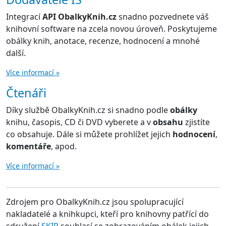
Integrací
API ObalkyKnih.cz
snadno pozvednete váš
knihovní software na zcela novou úroveň. Poskytujeme
obálky knih, anotace, recenze, hodnocení a mnohé
další.
Více informací »
Čtenáři
Díky službě ObalkyKnih.cz si snadno podle
obálky
knihu, časopis, CD či DVD vyberete a v
obsahu
zjistíte
co obsahuje. Dále si můžete prohlížet jejich
hodnocení
,
komentáře
, apod.
Více informací »
Zdrojem pro ObalkyKnih.cz jsou spolupracující
nakladatelé a knihkupci, kteří pro knihovny patřící do