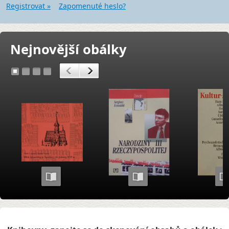
Registrovat »
Zapomenuté heslo?
Nejnovější obálky
<
>
1
2
3
4