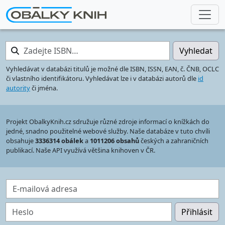
Zadejte ISBN…
Vyhledat
Vyhledávat v databázi titulů je možné dle ISBN, ISSN, EAN, č. ČNB, OCLC
či vlastního identifikátoru. Vyhledávat lze i v databázi autorů dle
id
autority
či jména.
Projekt ObalkyKnih.cz sdružuje různé zdroje informací o knížkách do
jedné, snadno použitelné webové služby. Naše databáze v tuto chvíli
obsahuje
3336314 obálek
a
1011206 obsahů
českých a zahraničních
publikací. Naše API využívá většina knihoven v ČR.
E-mailová adresa
Heslo
Přihlásit