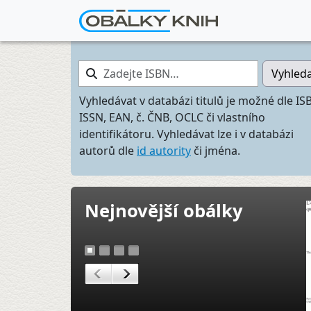
Zadejte ISBN…
Vyhled
Vyhledávat v databázi titulů je možné dle IS
ISSN, EAN, č. ČNB, OCLC či vlastního
identifikátoru. Vyhledávat lze i v databázi
autorů dle
id autority
či jména.
Nejnovější obálky
1
2
3
4
<
>