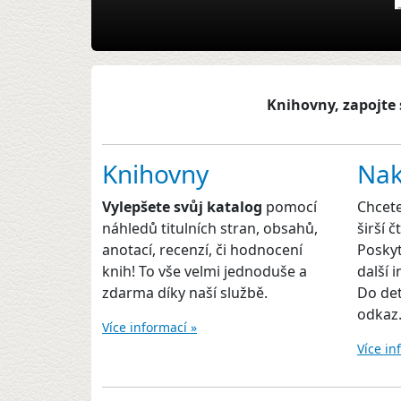
Knihovny, zapojte 
Knihovny
Nak
Vylepšete svůj katalog
pomocí
Chcet
náhledů titulních stran, obsahů,
širší 
anotací, recenzí, či hodnocení
Poskyt
knih! To vše velmi jednoduše a
další 
zdarma díky naší službě.
Do det
odkaz
Více informací »
Více in