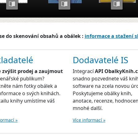
se do skenování obsahů a obálek :
informace a stažení 
ladatelé
Dodavatelé IS
e
zvýšit prodej a zaujmout
Integrací
API ObalkyKnih.c
čtenářské publikum?
snadno pozvednete váš kni
něte nám fotky obálek a
software na zcela novou úr
informace o svých knihách.
Poskytujeme obálky knih,
ailu knihy umístíme váš
anotace, recenze, hodnocen
.
mnohé další.
formací »
Více informací »