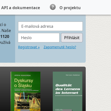
API a dokumentace
O projektu
E-mailová adresa
cí o
. Naše
Heslo
11120
Přihlásit
yužívá
Registrovat »
Zapomenuté heslo?