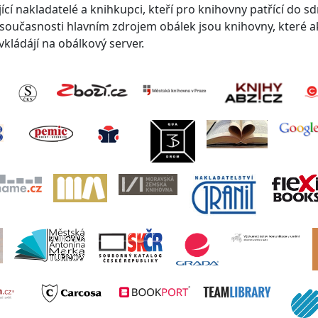
cí nakladatelé a knihkupci, kteří pro knihovny patřící do s
V současnosti hlavním zdrojem obálek jsou knihovny, které a
kládájí na obálkový server.