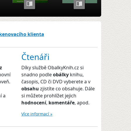
skenovacího klienta
Čtenáři
z
Díky službě ObalkyKnih.cz si
hovní
snadno podle
obálky
knihu,
oveň.
časopis, CD či DVD vyberete a v
obsahu
zjistíte co obsahuje. Dále
í a
si můžete prohlížet jejich
hodnocení
,
komentáře
, apod.
Více informací »