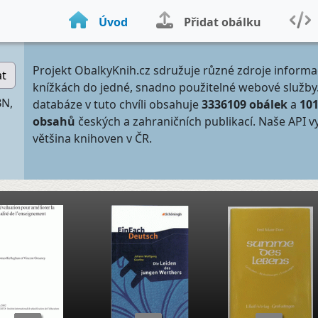
Úvod
Přidat obálku
Projekt ObalkyKnih.cz sdružuje různé zdroje informa
at
knížkách do jedné, snadno použitelné webové služby
BN,
databáze v tuto chvíli obsahuje
3336109 obálek
a
10
obsahů
českých a zahraničních publikací. Naše API v
většina knihoven v ČR.