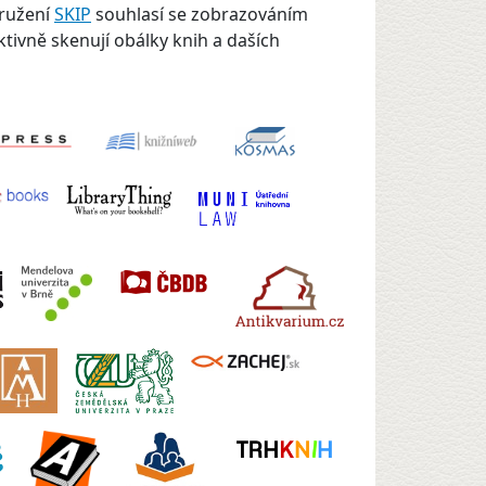
družení
SKIP
souhlasí se zobrazováním
ktivně skenují obálky knih a daších