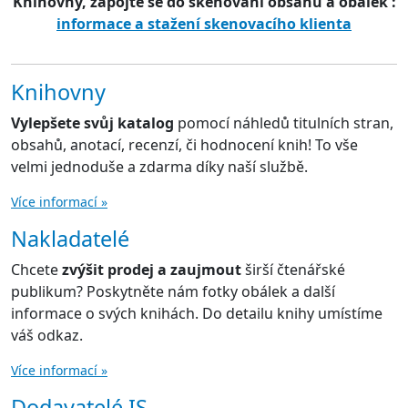
Knihovny, zapojte se do skenování obsahů a obálek :
informace a stažení skenovacího klienta
Knihovny
Vylepšete svůj katalog
pomocí náhledů titulních stran,
obsahů, anotací, recenzí, či hodnocení knih! To vše
velmi jednoduše a zdarma díky naší službě.
Více informací »
Nakladatelé
Chcete
zvýšit prodej a zaujmout
širší čtenářské
publikum? Poskytněte nám fotky obálek a další
informace o svých knihách. Do detailu knihy umístíme
váš odkaz.
Více informací »
Dodavatelé IS