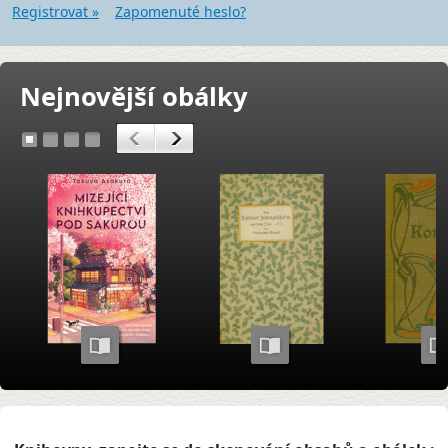
Registrovat »
Zapomenuté heslo?
Nejnovější obálky
<
>
1
2
3
4