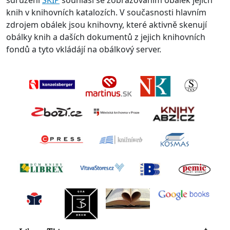
sdružení
SKIP
souhlasí se zobrazováním obálek jejich
knih v knihovních katalozích. V současnosti hlavním
zdrojem obálek jsou knihovny, které aktivně skenují
obálky knih a daších dokumentů z jejich knihovních
fondů a tyto vkládájí na obálkový server.