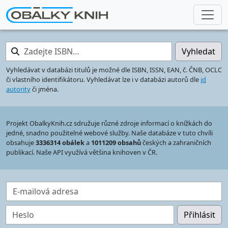
Zadejte ISBN…
Vyhledat
Vyhledávat v databázi titulů je možné dle ISBN, ISSN, EAN, č. ČNB, OCLC
či vlastního identifikátoru. Vyhledávat lze i v databázi autorů dle
id
autority
či jména.
Projekt ObalkyKnih.cz sdružuje různé zdroje informací o knížkách do
jedné, snadno použitelné webové služby. Naše databáze v tuto chvíli
obsahuje
3336314 obálek
a
1011209 obsahů
českých a zahraničních
publikací. Naše API využívá většina knihoven v ČR.
E-mailová adresa
Heslo
Přihlásit