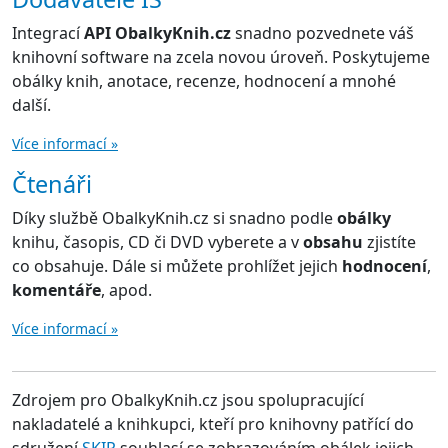
Integrací
API ObalkyKnih.cz
snadno pozvednete váš
knihovní software na zcela novou úroveň. Poskytujeme
obálky knih, anotace, recenze, hodnocení a mnohé
další.
Více informací »
Čtenáři
Díky službě ObalkyKnih.cz si snadno podle
obálky
knihu, časopis, CD či DVD vyberete a v
obsahu
zjistíte
co obsahuje. Dále si můžete prohlížet jejich
hodnocení
,
komentáře
, apod.
Více informací »
Zdrojem pro ObalkyKnih.cz jsou spolupracující
nakladatelé a knihkupci, kteří pro knihovny patřící do