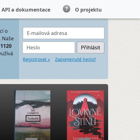
API a dokumentace
O projektu
E-mailová adresa
cí o
. Naše
Heslo
11120
Přihlásit
yužívá
Registrovat »
Zapomenuté heslo?