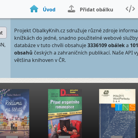
Úvod
Přidat obálku
Projekt ObalkyKnih.cz sdružuje různé zdroje informa
at
knížkách do jedné, snadno použitelné webové služby
BN,
databáze v tuto chvíli obsahuje
3336109 obálek
a
10
obsahů
českých a zahraničních publikací. Naše API v
většina knihoven v ČR.