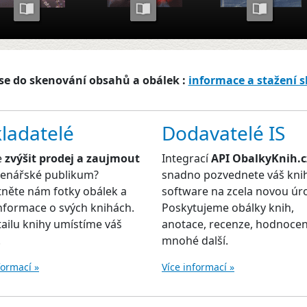
se do skenování obsahů a obálek :
informace a stažení 
ladatelé
Dodavatelé IS
e
zvýšit prodej a zaujmout
Integrací
API ObalkyKnih.c
čtenářské publikum?
snadno pozvednete váš kni
něte nám fotky obálek a
software na zcela novou úr
informace o svých knihách.
Poskytujeme obálky knih,
ailu knihy umístíme váš
anotace, recenze, hodnocen
.
mnohé další.
formací »
Více informací »