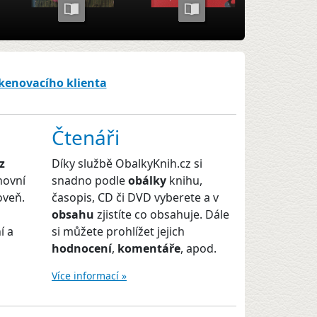
skenovacího klienta
Čtenáři
z
Díky službě ObalkyKnih.cz si
hovní
snadno podle
obálky
knihu,
oveň.
časopis, CD či DVD vyberete a v
obsahu
zjistíte co obsahuje. Dále
í a
si můžete prohlížet jejich
hodnocení
,
komentáře
, apod.
Více informací »