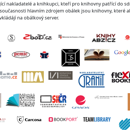
cí nakladatelé a knihkupci, kteří pro knihovny patřící do s
V současnosti hlavním zdrojem obálek jsou knihovny, které a
kládájí na obálkový server.