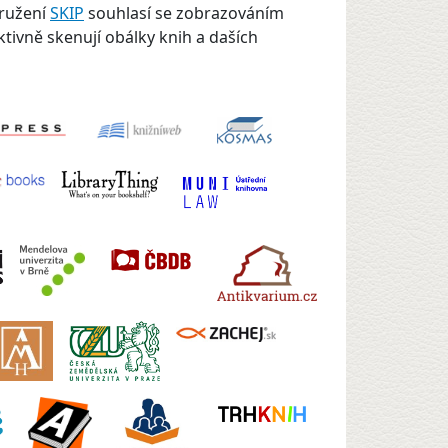
družení
SKIP
souhlasí se zobrazováním
ktivně skenují obálky knih a daších