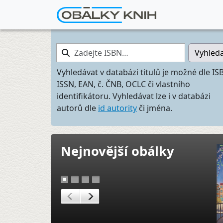
Zadejte ISBN…
Vyhled
Vyhledávat v databázi titulů je možné dle IS
ISSN, EAN, č. ČNB, OCLC či vlastního
identifikátoru. Vyhledávat lze i v databázi
autorů dle
id autority
či jména.
Nejnovější obálky
1
2
3
4
<
>