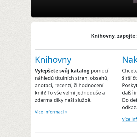
Knihovny, zapojte 
Knihovny
Nak
Vylepšete svůj katalog
pomocí
Chcet
náhledů titulních stran, obsahů,
širší 
anotací, recenzí, či hodnocení
Poskyt
knih! To vše velmi jednoduše a
další 
zdarma díky naší službě.
Do det
odkaz
Více informací »
Více in