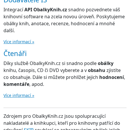
Integrací
API ObalkyKnih.cz
snadno pozvednete váš
knihovní software na zcela novou úroveň. Poskytujeme
obálky knih, anotace, recenze, hodnocení a mnohé
další.
Více informací »
Čtenáři
Díky službě ObalkyKnih.cz si snadno podle
obálky
knihu, časopis, CD či DVD vyberete a v
obsahu
zjistíte
co obsahuje. Dále si můžete prohlížet jejich
hodnocení
,
komentáře
, apod.
Více informací »
Zdrojem pro ObalkyKnih.cz jsou spolupracující
nakladatelé a knihkupci, kteří pro knihovny patřící do