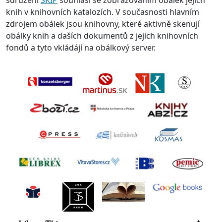
sdružení
SKIP
souhlasí se zobrazováním obálek jejich
knih v knihovních katalozích. V současnosti hlavním
zdrojem obálek jsou knihovny, které aktivně skenují
obálky knih a daších dokumentů z jejich knihovních
fondů a tyto vkládájí na obálkový server.