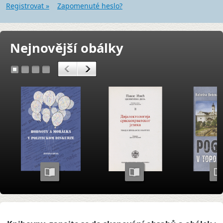
Registrovat »
Zapomenuté heslo?
Nejnovější obálky
<
>
1
2
3
4