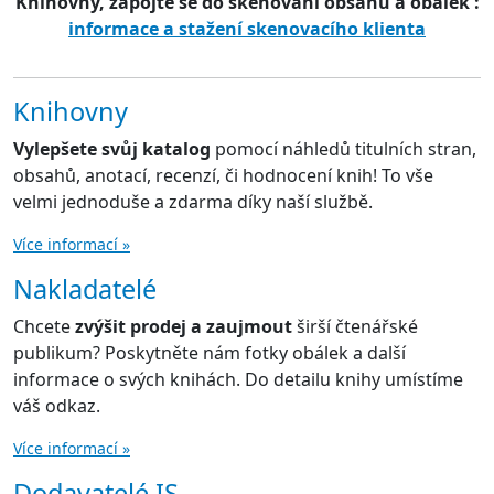
Knihovny, zapojte se do skenování obsahů a obálek :
informace a stažení skenovacího klienta
Knihovny
Vylepšete svůj katalog
pomocí náhledů titulních stran,
obsahů, anotací, recenzí, či hodnocení knih! To vše
velmi jednoduše a zdarma díky naší službě.
Více informací »
Nakladatelé
Chcete
zvýšit prodej a zaujmout
širší čtenářské
publikum? Poskytněte nám fotky obálek a další
informace o svých knihách. Do detailu knihy umístíme
váš odkaz.
Více informací »
Dodavatelé IS