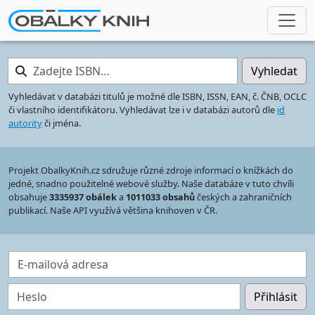
Zadejte ISBN…
Vyhledat
Vyhledávat v databázi titulů je možné dle ISBN, ISSN, EAN, č. ČNB, OCLC
či vlastního identifikátoru. Vyhledávat lze i v databázi autorů dle
id
autority
či jména.
Projekt ObalkyKnih.cz sdružuje různé zdroje informací o knížkách do
jedné, snadno použitelné webové služby. Naše databáze v tuto chvíli
obsahuje
3335937 obálek
a
1011033 obsahů
českých a zahraničních
publikací. Naše API využívá většina knihoven v ČR.
E-mailová adresa
Heslo
Přihlásit