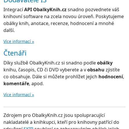
Integrací
API ObalkyKnih.cz
snadno pozvednete váš
knihovní software na zcela novou úroveň. Poskytujeme
obálky knih, anotace, recenze, hodnocení a mnohé
další.
Více informací »
Čtenáři
Díky službě ObalkyKnih.cz si snadno podle
obálky
knihu, časopis, CD či DVD vyberete a v
obsahu
zjistíte
co obsahuje. Dále si můžete prohlížet jejich
hodnocení
,
komentáře
, apod.
Více informací »
Zdrojem pro ObalkyKnih.cz jsou spolupracující
nakladatelé a knihkupci, kteří pro knihovny patřící do