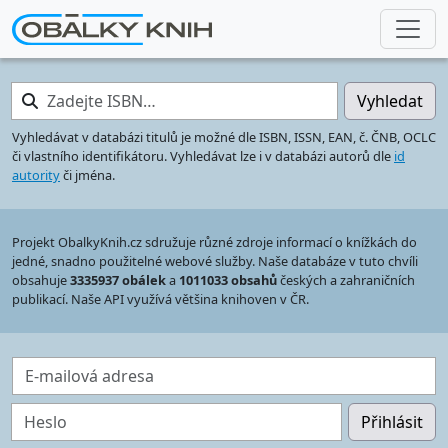
Zadejte ISBN…
Vyhledat
Vyhledávat v databázi titulů je možné dle ISBN, ISSN, EAN, č. ČNB, OCLC
či vlastního identifikátoru. Vyhledávat lze i v databázi autorů dle
id
autority
či jména.
Projekt ObalkyKnih.cz sdružuje různé zdroje informací o knížkách do
jedné, snadno použitelné webové služby. Naše databáze v tuto chvíli
obsahuje
3335937 obálek
a
1011033 obsahů
českých a zahraničních
publikací. Naše API využívá většina knihoven v ČR.
E-mailová adresa
Heslo
Přihlásit