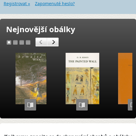
Registrovat »
Zapomenuté heslo?
Nejnovější obálky
<
>
1
2
3
4