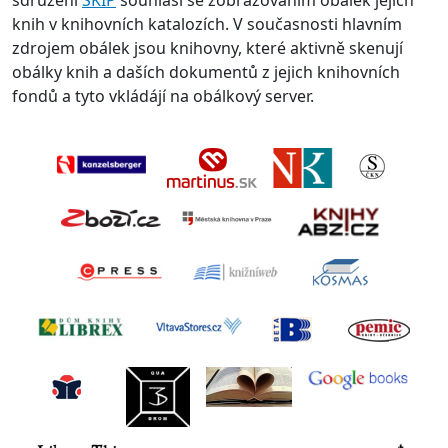
sdružení
SKIP
souhlasí se zobrazováním obálek jejich
knih v knihovních katalozích. V současnosti hlavním
zdrojem obálek jsou knihovny, které aktivně skenují
obálky knih a daších dokumentů z jejich knihovních
fondů a tyto vkládájí na obálkový server.