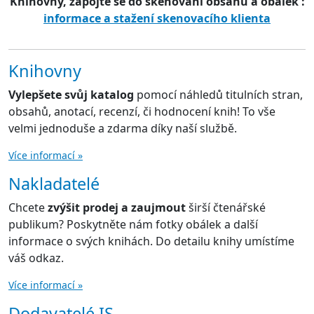
Knihovny, zapojte se do skenování obsahů a obálek :
informace a stažení skenovacího klienta
Knihovny
Vylepšete svůj katalog
pomocí náhledů titulních stran,
obsahů, anotací, recenzí, či hodnocení knih! To vše
velmi jednoduše a zdarma díky naší službě.
Více informací »
Nakladatelé
Chcete
zvýšit prodej a zaujmout
širší čtenářské
publikum? Poskytněte nám fotky obálek a další
informace o svých knihách. Do detailu knihy umístíme
váš odkaz.
Více informací »
Dodavatelé IS