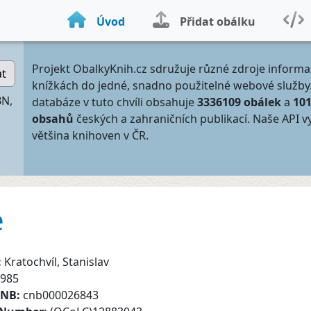
Úvod
Přidat obálku
Projekt ObalkyKnih.cz sdružuje různé zdroje informa
at
knížkách do jedné, snadno použitelné webové služby
BN,
databáze v tuto chvíli obsahuje
3336109 obálek
a
10
obsahů
českých a zahraničních publikací. Naše API v
většina knihoven v ČR.
e
:
Kratochvíl, Stanislav
985
CNB:
cnb000026843