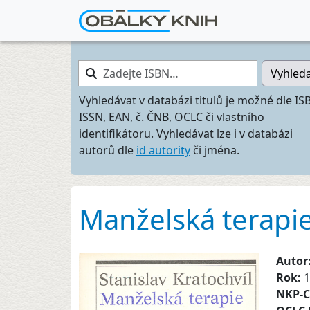
Zadejte ISBN…
Vyhled
Vyhledávat v databázi titulů je možné dle IS
ISSN, EAN, č. ČNB, OCLC či vlastního
identifikátoru. Vyhledávat lze i v databázi
autorů dle
id autority
či jména.
Manželská terapi
Autor
Rok:
1
NKP-