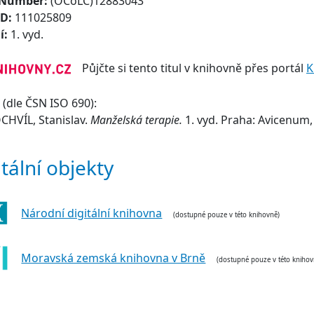
 Number:
(OCoLC)12883043
ID:
111025809
í:
1. vyd.
Půjčte si tento titul v knihovně přes portál
K
(dle ČSN ISO 690):
HVÍL, Stanislav.
Manželská terapie.
1. vyd. Praha: Avicenum,
itální objekty
Národní digitální knihovna
(dostupné pouze v této knihovně)
Moravská zemská knihovna v Brně
(dostupné pouze v této knihov