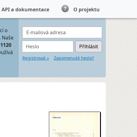
API a dokumentace
O projektu
E-mailová adresa
cí o
. Naše
Heslo
11120
Přihlásit
yužívá
Registrovat »
Zapomenuté heslo?