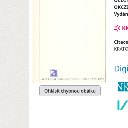
OCLC
OKCZ
Vydán
Citace
KRATOC
Dig