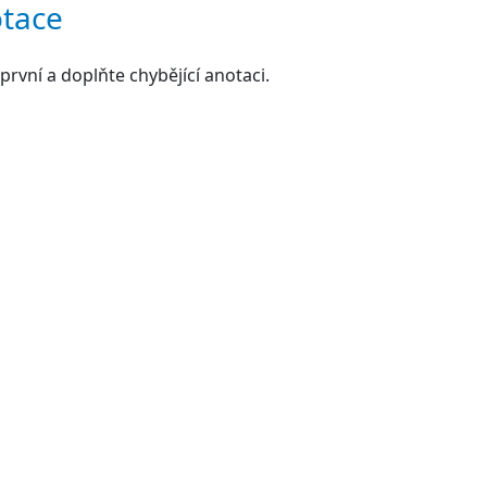
tace
první a doplňte chybějící anotaci.
tupné zdroje
Můj antikvariát
ište na knížku první komentář!
komentáře (127.0.0...)
cení: