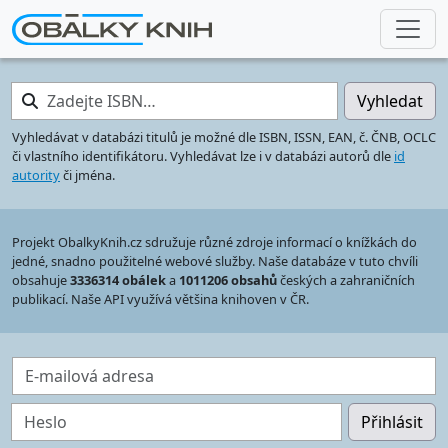
Zadejte ISBN…
Vyhledat
Vyhledávat v databázi titulů je možné dle ISBN, ISSN, EAN, č. ČNB, OCLC
či vlastního identifikátoru. Vyhledávat lze i v databázi autorů dle
id
autority
či jména.
Projekt ObalkyKnih.cz sdružuje různé zdroje informací o knížkách do
jedné, snadno použitelné webové služby. Naše databáze v tuto chvíli
obsahuje
3336314 obálek
a
1011206 obsahů
českých a zahraničních
publikací. Naše API využívá většina knihoven v ČR.
E-mailová adresa
Heslo
Přihlásit