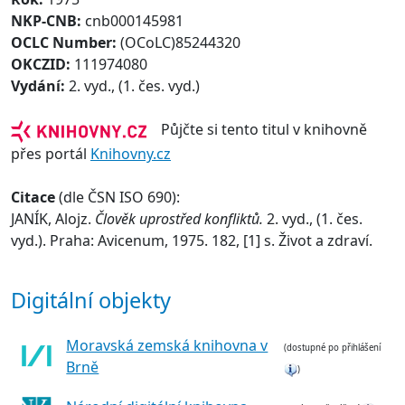
NKP-CNB:
cnb000145981
OCLC Number:
(OCoLC)85244320
OKCZID:
111974080
Vydání:
2. vyd., (1. čes. vyd.)
Půjčte si tento titul v knihovně
přes portál
Knihovny.cz
Citace
(dle ČSN ISO 690):
JANÍK, Alojz.
Člověk uprostřed konfliktů.
2. vyd., (1. čes.
vyd.). Praha: Avicenum, 1975. 182, [1] s. Život a zdraví.
Digitální objekty
Moravská zemská knihovna v
(dostupné po přihlášení
Brně
)