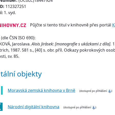
 Number:
(OCoLC)18447924
ID:
112327251
í:
1. vyd.
Půjčte si tento titul v knihovně přes portál
K
(dle ČSN ISO 690):
KOVÁ, Jaroslava.
Alois Jirásek: [monografie s ukázkami z díla].
1
rich, 1987. 581 s., [40] s. obr. příl. Odkazy pokrokových oso
ti, sv. 85.
itální objekty
Moravská zemská knihovna v Brně
(dostupné po přihlášení
)
Národní digitální knihovna
(dostupné po přihlášení
)