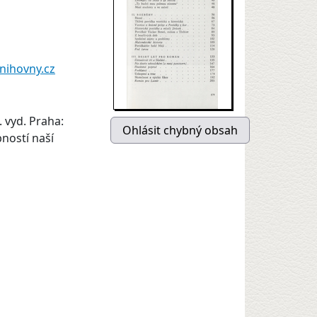
nihovny.cz
. vyd. Praha:
bností naší