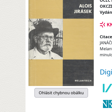
OCLC
OKCZ
Vydán
Citace
JANÁČ
Melant
minulos
Dig