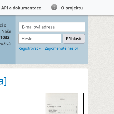
API a dokumentace
O projektu
E-mailová adresa
cí o
. Naše
Heslo
11033
Přihlásit
yužívá
Registrovat »
Zapomenuté heslo?
a]