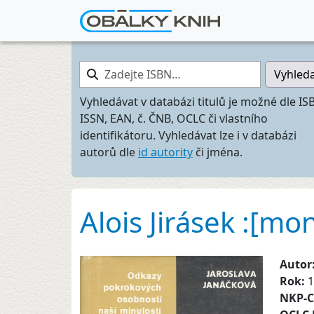
Zadejte ISBN…
Vyhled
Vyhledávat v databázi titulů je možné dle IS
ISSN, EAN, č. ČNB, OCLC či vlastního
identifikátoru. Vyhledávat lze i v databázi
autorů dle
id autority
či jména.
Alois Jirásek :[mo
Autor
Rok:
1
NKP-