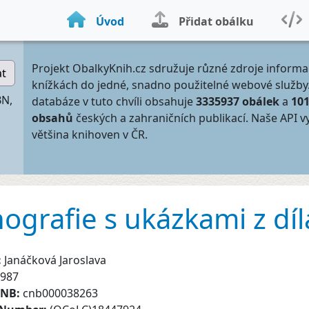
Úvod
Přidat obálku
Projekt ObalkyKnih.cz sdružuje různé zdroje informa
at
knížkách do jedné, snadno použitelné webové služby
BN,
databáze v tuto chvíli obsahuje
3335937 obálek
a
10
obsahů
českých a zahraničních publikací. Naše API v
většina knihoven v ČR.
nografie s ukázkami z díl
:
Janáčková Jaroslava
987
CNB:
cnb000038263