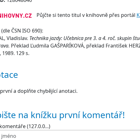
ID:
128648646
Půjčte si tento titul v knihovně přes portál
K
(dle ČSN ISO 690):
, Vladislav.
Technika jazdy: Učebnica pre 3. a 4. roč. skupin š
rava.
Překlad Ľudmila GAŠPARÍKOVÁ, překlad František HERZÁ
 1989. 129 s.
tace
první a doplňte chybějící anotaci.
ište na knížku první komentář!
komentáře (127.0.0...)