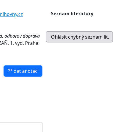
Seznam literatury
nihovny.cz
tud. odborov doprava
Ň. 1. vyd. Praha:
Přidat anotaci