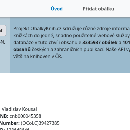
Úvod
Přidat obálku
Projekt ObalkyKnih.cz sdružuje různé zdroje informa
at
knížkách do jedné, snadno použitelné webové služby
BN,
databáze v tuto chvíli obsahuje
3335937 obálek
a
10
obsahů
českých a zahraničních publikací. Naše API v
většina knihoven v ČR.
:
Vladislav Kousal
CNB:
cnb000045358
 Number:
(OCoLC)39427385