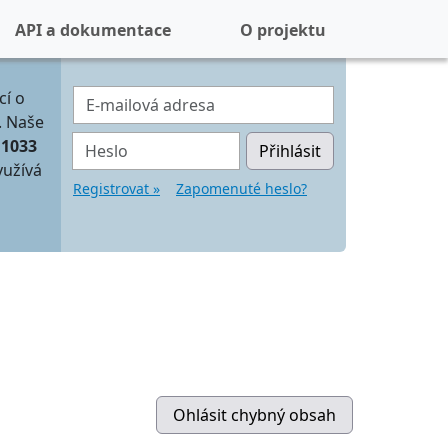
API a dokumentace
O projektu
E-mailová adresa
cí o
. Naše
Heslo
11033
Přihlásit
yužívá
Registrovat »
Zapomenuté heslo?