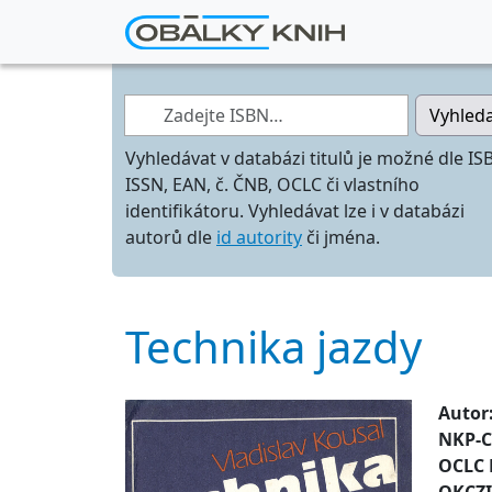
Zadejte ISBN…
Vyhled
Vyhledávat v databázi titulů je možné dle IS
ISSN, EAN, č. ČNB, OCLC či vlastního
identifikátoru. Vyhledávat lze i v databázi
autorů dle
id autority
či jména.
Technika jazdy
Autor
NKP-
OCLC