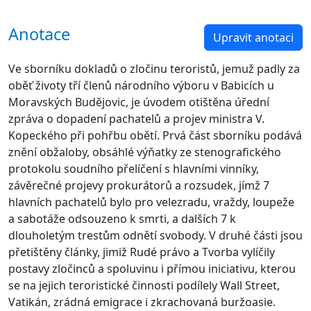
Anotace
Upravit anotaci
Ve sborníku dokladů o zločinu teroristů, jemuž padly za
oběť životy tří členů národního výboru v Babicích u
Moravských Budějovic, je úvodem otištěna úřední
zpráva o dopadení pachatelů a projev ministra V.
Kopeckého při pohřbu obětí. Prvá část sborníku podává
znění obžaloby, obsáhlé výňatky ze stenografického
protokolu soudního přelíčení s hlavními vinníky,
závěrečné projevy prokurátorů a rozsudek, jímž 7
hlavních pachatelů bylo pro velezradu, vraždy, loupeže
a sabotáže odsouzeno k smrti, a dalších 7 k
dlouholetým trestům odnětí svobody. V druhé části jsou
přetištěny články, jimiž Rudé právo a Tvorba vylíčily
postavy zločinců a spoluvinu i přímou iniciativu, kterou
se na jejich teroristické činnosti podílely Wall Street,
Vatikán, zrádná emigrace i zkrachovaná buržoasie.