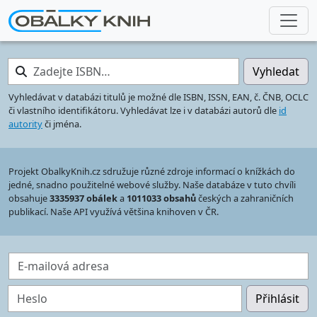
Zadejte ISBN…
Vyhledat
Vyhledávat v databázi titulů je možné dle ISBN, ISSN, EAN, č. ČNB, OCLC
či vlastního identifikátoru. Vyhledávat lze i v databázi autorů dle
id
autority
či jména.
Projekt ObalkyKnih.cz sdružuje různé zdroje informací o knížkách do
jedné, snadno použitelné webové služby. Naše databáze v tuto chvíli
obsahuje
3335937 obálek
a
1011033 obsahů
českých a zahraničních
publikací. Naše API využívá většina knihoven v ČR.
E-mailová adresa
Heslo
Přihlásit