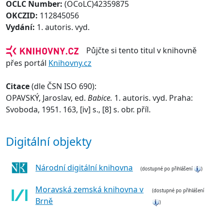
OCLC Number:
(OCoLC)42359875
OKCZID:
112845056
Vydání:
1. autoris. vyd.
Půjčte si tento titul v knihovně
přes portál
Knihovny.cz
Citace
(dle ČSN ISO 690):
OPAVSKÝ, Jaroslav, ed.
Babice.
1. autoris. vyd. Praha:
Svoboda, 1951. 163, [iv] s., [8] s. obr. příl.
Digitální objekty
Národní digitální knihovna
(dostupné po přihlášení
)
Moravská zemská knihovna v
(dostupné po přihlášení
Brně
)