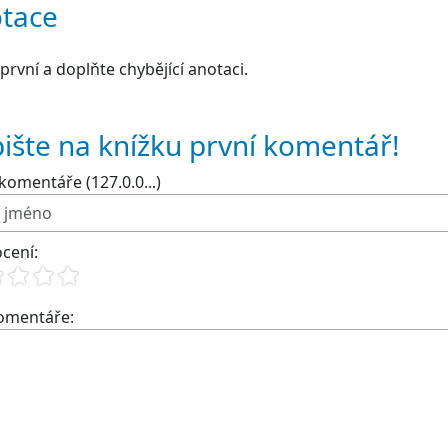
tace
první a doplňte chybějící anotaci.
ište na knížku první komentář!
komentáře (127.0.0...)
cení:
komentáře: