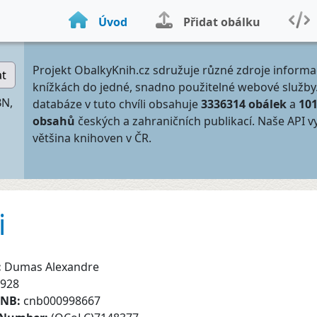
Úvod
Přidat obálku
Projekt ObalkyKnih.cz sdružuje různé zdroje informa
at
knížkách do jedné, snadno použitelné webové služby
BN,
databáze v tuto chvíli obsahuje
3336314 obálek
a
10
obsahů
českých a zahraničních publikací. Naše API v
většina knihoven v ČR.
i
:
Dumas Alexandre
928
CNB:
cnb000998667