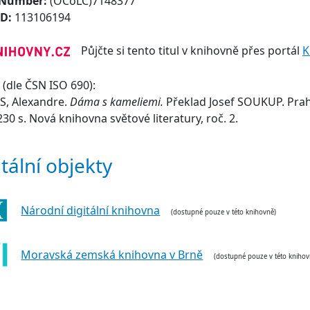
 Number:
(OCoLC)7148377
ID:
113106194
Půjčte si tento titul v knihovně přes portál
K
(dle ČSN ISO 690):
, Alexandre.
Dáma s kameliemi.
Překlad Josef SOUKUP. Praha
230 s. Nová knihovna světové literatury, roč. 2.
itální objekty
Národní digitální knihovna
(dostupné pouze v této knihovně)
Moravská zemská knihovna v Brně
(dostupné pouze v této knihov