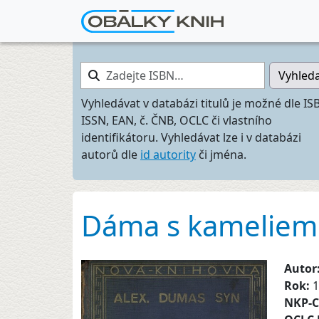
Zadejte ISBN…
Vyhled
Vyhledávat v databázi titulů je možné dle IS
ISSN, EAN, č. ČNB, OCLC či vlastního
identifikátoru. Vyhledávat lze i v databázi
autorů dle
id autority
či jména.
Dáma s kameliem
Autor
Rok:
1
NKP-