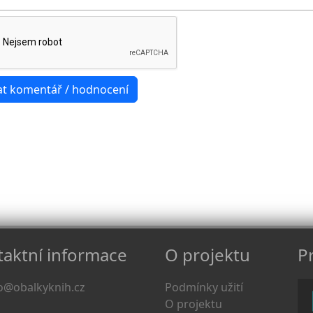
aktní informace
O projektu
Pr
o@obalkyknih.cz
Podmínky užití
O projektu