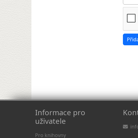
Informace pro
Kont
uživatele
inf
Pro knihovny