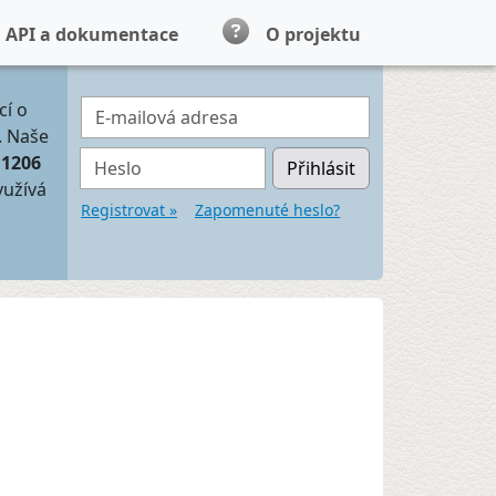
API a dokumentace
O projektu
E-mailová adresa
cí o
. Naše
Heslo
11206
Přihlásit
yužívá
Registrovat »
Zapomenuté heslo?