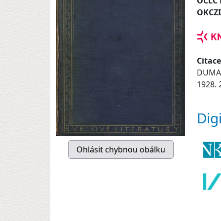
OCLC
OKCZ
Citace
DUMAS
1928. 
Dig