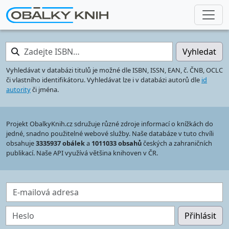
Zadejte ISBN…
Vyhledat
Vyhledávat v databázi titulů je možné dle ISBN, ISSN, EAN, č. ČNB, OCLC
či vlastního identifikátoru. Vyhledávat lze i v databázi autorů dle
id
autority
či jména.
Projekt ObalkyKnih.cz sdružuje různé zdroje informací o knížkách do
jedné, snadno použitelné webové služby. Naše databáze v tuto chvíli
obsahuje
3335937 obálek
a
1011033 obsahů
českých a zahraničních
publikací. Naše API využívá většina knihoven v ČR.
E-mailová adresa
Heslo
Přihlásit