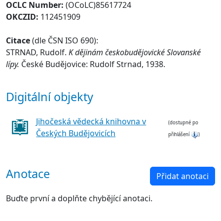
OCLC Number:
(OCoLC)85617724
OKCZID:
112451909
Citace
(dle ČSN ISO 690):
STRNAD, Rudolf.
K dějinám českobudějovické Slovanské
lípy.
České Budějovice: Rudolf Strnad, 1938.
Digitální objekty
Jihočeská vědecká knihovna v
(dostupné po
Českých Budějovicích
přihlášení
)
Anotace
Přidat anotaci
Buďte první a doplňte chybějící anotaci.