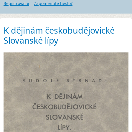
Registrovat »
Zapomenuté heslo?
K dějinám českobudějovické
Slovanské lípy