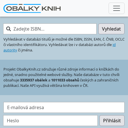
Zadejte ISBN…
Vyhledat
Vyhledávat v databázi titulů je možné dle ISBN, ISSN, EAN, č. ČNB, OCLC
či vlastního identifikátoru. Vyhledávat lze i v databázi autorů dle
id
autority
či jména.
Projekt ObalkyKnih.cz sdružuje různé zdroje informací o knížkách do
jedné, snadno použitelné webové služby. Naše databáze v tuto chvíli
obsahuje
3335937 obálek
a
1011033 obsahů
českých a zahraničních
publikací. Naše API využívá většina knihoven v ČR.
E-mailová adresa
Heslo
Přihlásit