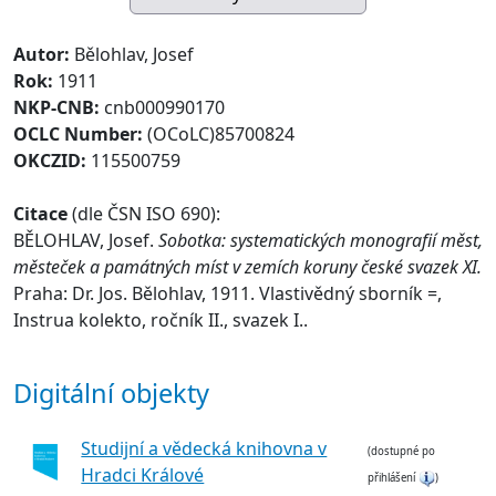
Autor:
Bělohlav, Josef
Rok:
1911
NKP-CNB:
cnb000990170
OCLC Number:
(OCoLC)85700824
OKCZID:
115500759
Citace
(dle ČSN ISO 690):
BĚLOHLAV, Josef.
Sobotka: systematických monografií měst,
městeček a památných míst v zemích koruny české svazek XI.
Praha: Dr. Jos. Bělohlav, 1911. Vlastivědný sborník =,
Instrua kolekto, ročník II., svazek I..
Digitální objekty
Studijní a vědecká knihovna v
(dostupné po
Hradci Králové
přihlášení
)