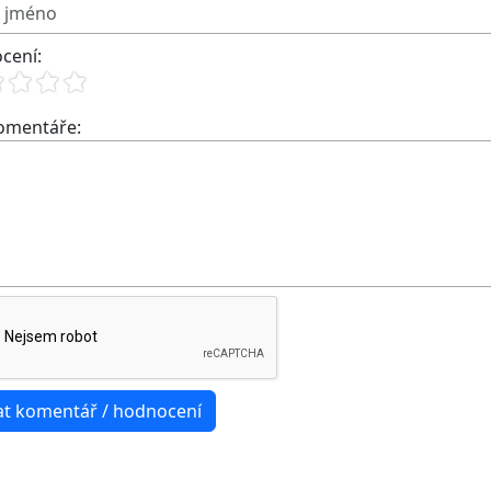
cení:
komentáře: