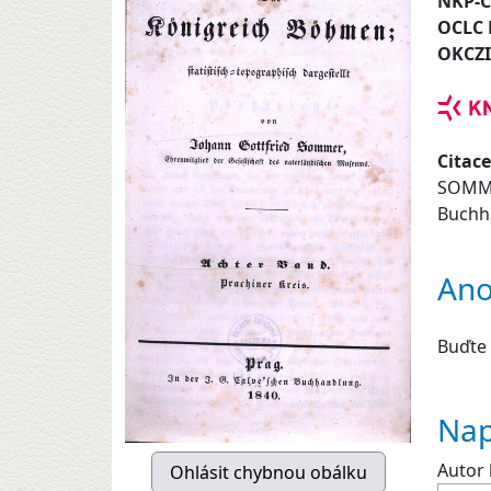
NKP-
OCLC
OKCZ
Citace
SOMME
Buchha
Ano
Buďte 
Nap
Autor 