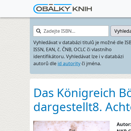
Zadejte ISBN…
Vyhled
Vyhledávat v databázi titulů je možné dle IS
ISSN, EAN, č. ČNB, OCLC či vlastního
identifikátoru. Vyhledávat lze i v databázi
autorů dle
id autority
či jména.
Das Königreich Bö
dargestellt8. Ach
Autor