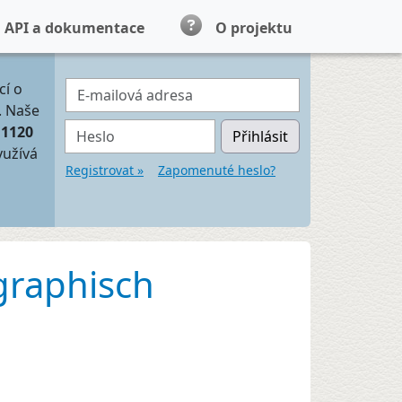
API a dokumentace
O projektu
E-mailová adresa
cí o
. Naše
Heslo
11120
Přihlásit
yužívá
Registrovat »
Zapomenuté heslo?
graphisch
s