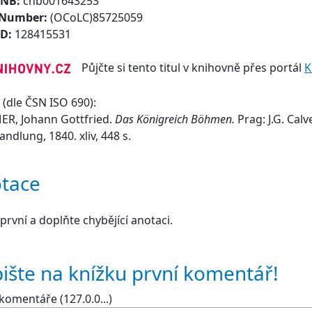
CNB:
cnb001643253
 Number:
(OCoLC)85725059
ID:
128415531
Půjčte si tento titul v knihovně přes portál
K
(dle ČSN ISO 690):
R, Johann Gottfried.
Das Königreich Böhmen.
Prag: J.G. Cal
ndlung, 1840. xliv, 448 s.
tace
první a doplňte chybějící anotaci.
ište na knížku první komentář!
komentáře (127.0.0...)