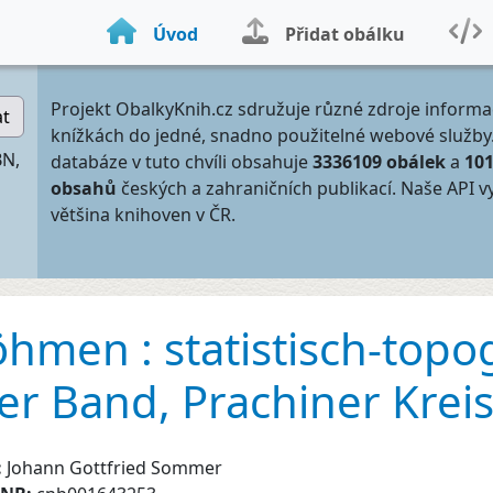
Úvod
Přidat obálku
Projekt ObalkyKnih.cz sdružuje různé zdroje informa
at
knížkách do jedné, snadno použitelné webové služby
BN,
databáze v tuto chvíli obsahuje
3336109 obálek
a
10
obsahů
českých a zahraničních publikací. Naše API v
většina knihoven v ČR.
hmen : statistisch-topo
ter Band, Prachiner Krei
:
Johann Gottfried Sommer