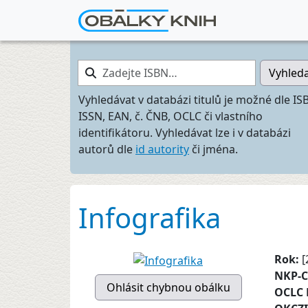
Zadejte ISBN…
Vyhled
Vyhledávat v databázi titulů je možné dle IS
ISSN, EAN, č. ČNB, OCLC či vlastního
identifikátoru. Vyhledávat lze i v databázi
autorů dle
id autority
či jména.
Infografika
Rok:
[
NKP-
OCLC