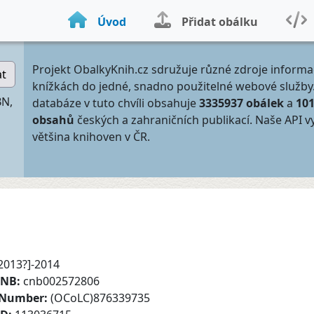
Úvod
Přidat obálku
Projekt ObalkyKnih.cz sdružuje různé zdroje informa
at
knížkách do jedné, snadno použitelné webové služby
BN,
databáze v tuto chvíli obsahuje
3335937 obálek
a
10
obsahů
českých a zahraničních publikací. Naše API v
většina knihoven v ČR.
2013?]-2014
CNB:
cnb002572806
 Number:
(OCoLC)876339735