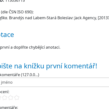
ID:
113036715
(dle ČSN ISO 690):
afika.
Brandýs nad Labem-Stará Boleslav: Jack Agency, [2013?
tace
první a doplňte chybějící anotaci.
ište na knížku první komentář!
komentáře (127.0.0...)
cení:
komentáře: