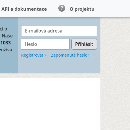
API a dokumentace
O projektu
E-mailová adresa
cí o
. Naše
Heslo
11033
Přihlásit
yužívá
Registrovat »
Zapomenuté heslo?