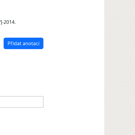
]-2014.
Přidat anotaci