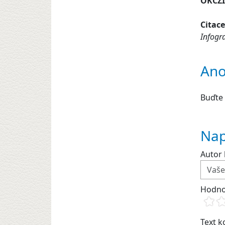
OKCZ
Citace
Infogr
Ano
Buďte 
Nap
Autor 
Hodno
Text 