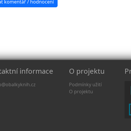
aktní informace
O projektu
Pr
o@obalkyknih.cz
Podmínky užití
O projektu