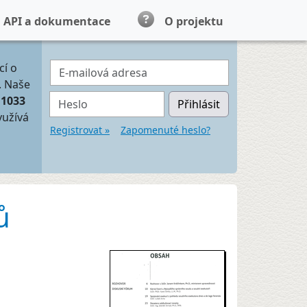
API a dokumentace
O projektu
E-mailová adresa
cí o
. Naše
Heslo
11033
Přihlásit
yužívá
Registrovat »
Zapomenuté heslo?
ů