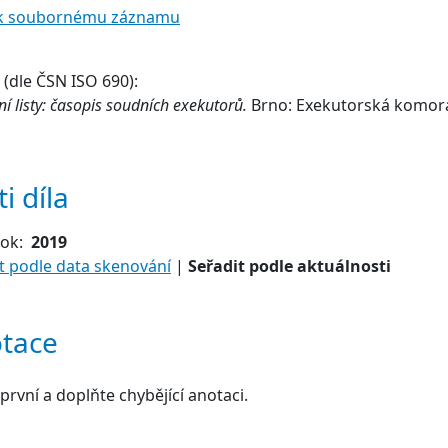
t k soubornému záznamu
(dle ČSN ISO 690):
í listy: časopis soudních exekutorů.
Brno: Exekutorská komora
i díla
Rok:
2019
t podle data skenování
|
Seřadit podle aktuálnosti
tace
první a doplňte chybějící anotaci.