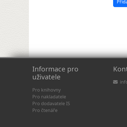
Informace pro
Kont
uživatele
inf
Pro knihovny
Pro nakladatele
Pro dodavatele IS
Pro čtenáře