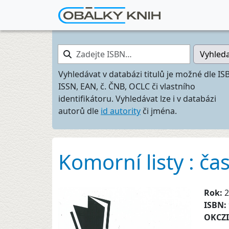
Zadejte ISBN…
Vyhled
Vyhledávat v databázi titulů je možné dle IS
ISSN, EAN, č. ČNB, OCLC či vlastního
identifikátoru. Vyhledávat lze i v databázi
autorů dle
id autority
či jména.
Komorní listy : č
Rok:
2
ISBN:
OKCZ