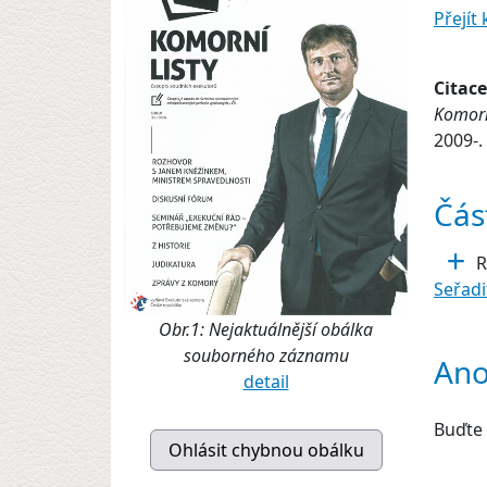
Přejí
Citace
Komorn
2009-.
Část
Seřadi
Obr.1: Nejaktuálnější obálka
souborného záznamu
Ano
detail
Buďte 