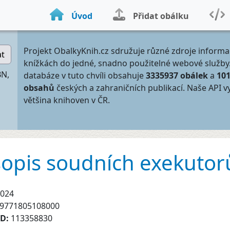
Úvod
Přidat obálku
Projekt ObalkyKnih.cz sdružuje různé zdroje informa
at
knížkách do jedné, snadno použitelné webové služby
BN,
databáze v tuto chvíli obsahuje
3335937 obálek
a
10
obsahů
českých a zahraničních publikací. Naše API v
většina knihoven v ČR.
asopis soudních exekutor
024
9771805108000
ID:
113358830