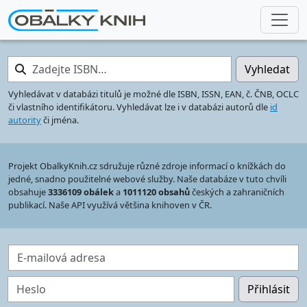
Zadejte ISBN…
Vyhledat
Vyhledávat v databázi titulů je možné dle ISBN, ISSN, EAN, č. ČNB, OCLC
či vlastního identifikátoru. Vyhledávat lze i v databázi autorů dle
id
autority
či jména.
Projekt ObalkyKnih.cz sdružuje různé zdroje informací o knížkách do
jedné, snadno použitelné webové služby. Naše databáze v tuto chvíli
obsahuje
3336109 obálek
a
1011120 obsahů
českých a zahraničních
publikací. Naše API využívá většina knihoven v ČR.
E-mailová adresa
Heslo
Přihlásit