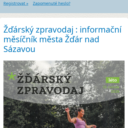
Registrovat »
Zapomenuté heslo?
Žďárský zpravodaj : informační
měsíčník města Žďár nad
Sázavou