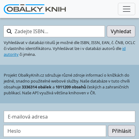
Zadejte ISBN…
Vyhledat
Vyhledávat v databázi titulů je možné dle ISBN, ISSN, EAN, č. ČNB, OCLC
či vlastního identifikátoru. Vyhledávat lze i v databázi autorů dle
id
autority
či jména.
Projekt ObalkyKnih.cz sdružuje různé zdroje informací o knížkách do
jedné, snadno použitelné webové služby. Naše databáze v tuto chvíli
obsahuje
3336314 obálek
a
1011209 obsahů
českých a zahraničních
publikací. Naše API využívá většina knihoven v ČR.
E-mailová adresa
Heslo
Přihlásit