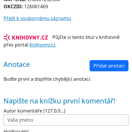
OKCZID:
126061469
Přejít k soubornému záznamu
Půjčte si tento titul v knihovně
přes portál
Knihovny.cz
Anotace
Přidat anotaci
Buďte první a doplňte chybějící anotaci.
Napište na knížku první komentář!
Autor komentáře (127.0.0...)
Hodnocení: