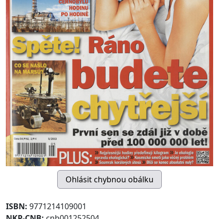
ISBN:
9771214109001
NKP-CNB:
cnb001252504