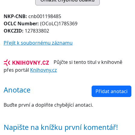
NKP-CNB:
cnb001198485
OCLC Number:
(OCoLC)1785369
OKCZID:
127833802
Přejít k soubornému záznamu
Půjčte si tento titul v knihovně
přes portál
Knihovny.cz
Anotace
Přidat anotaci
Buďte první a doplňte chybějící anotaci.
Napište na knížku první komentář!