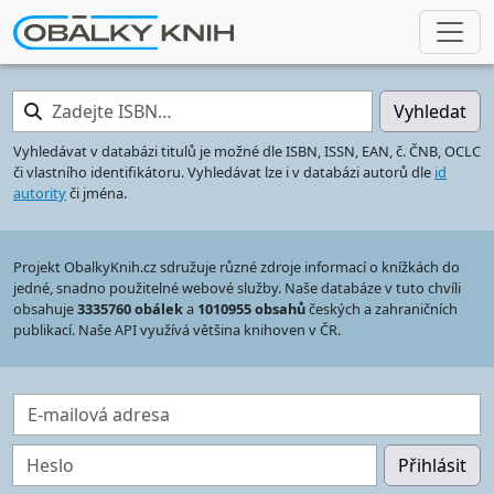
Zadejte ISBN…
Vyhledat
Vyhledávat v databázi titulů je možné dle ISBN, ISSN, EAN, č. ČNB, OCLC
či vlastního identifikátoru. Vyhledávat lze i v databázi autorů dle
id
autority
či jména.
Projekt ObalkyKnih.cz sdružuje různé zdroje informací o knížkách do
jedné, snadno použitelné webové služby. Naše databáze v tuto chvíli
obsahuje
3335760 obálek
a
1010955 obsahů
českých a zahraničních
publikací. Naše API využívá většina knihoven v ČR.
E-mailová adresa
Heslo
Přihlásit