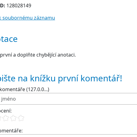
ID:
128028149
t k soubornému záznamu
tace
první a doplňte chybějící anotaci.
ište na knížku první komentář!
komentáře (127.0.0...)
cení:
komentáře: