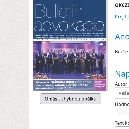
OKCZ
Přejí
Ano
Buďte 
Nap
Autor 
Hodno
Text 