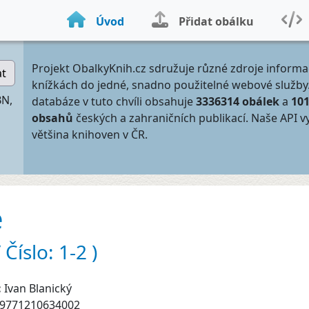
Úvod
Přidat obálku
Projekt ObalkyKnih.cz sdružuje různé zdroje informa
at
knížkách do jedné, snadno použitelné webové služby
BN,
databáze v tuto chvíli obsahuje
3336314 obálek
a
10
obsahů
českých a zahraničních publikací. Naše API v
většina knihoven v ČR.
e
Číslo: 1-2 )
:
Ivan Blanický
9771210634002