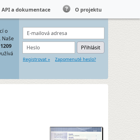
API a dokumentace
O projektu
E-mailová adresa
cí o
. Naše
Heslo
11209
Přihlásit
yužívá
Registrovat »
Zapomenuté heslo?