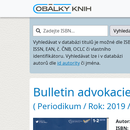
Zadejte ISBN…
Vyhled
Vyhledávat v databázi titulů je možné dle IS
ISSN, EAN, č. ČNB, OCLC či vlastního
identifikátoru. Vyhledávat lze i v databázi
autorů dle
id autority
či jména.
Bulletin advokaci
( Periodikum / Rok: 2019 / 
Autor
ISBN: