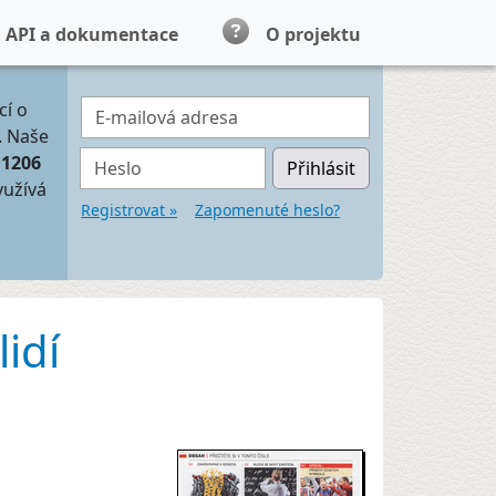
API a dokumentace
O projektu
E-mailová adresa
cí o
. Naše
Heslo
11206
Přihlásit
yužívá
Registrovat »
Zapomenuté heslo?
lidí