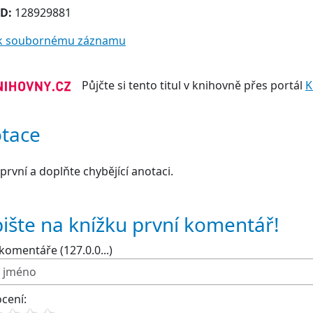
ID:
128929881
t k soubornému záznamu
Půjčte si tento titul v knihovně přes portál
K
tace
první a doplňte chybějící anotaci.
ište na knížku první komentář!
komentáře (127.0.0...)
cení: