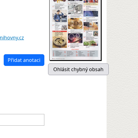
nihovny.cz
Přidat anotaci