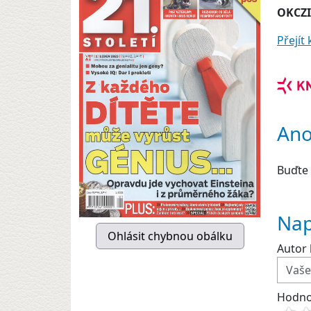
OKCZ
Přejí
Ano
Buďte 
Nap
Autor 
Hodno