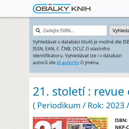
Zadejte ISBN…
Vyhled
Vyhledávat v databázi titulů je možné dle IS
ISSN, EAN, č. ČNB, OCLC či vlastního
identifikátoru. Vyhledávat lze i v databázi
autorů dle
id autority
či jména.
21. století : revue
( Periodikum / Rok: 2023 / 
ISBN:
NKP-