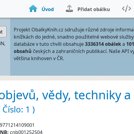
Úvod
Přidat obálku
Projekt ObalkyKnih.cz sdružuje různé zdroje informa
at
knížkách do jedné, snadno použitelné webové služby
BN,
databáze v tuto chvíli obsahuje
3336314 obálek
a
10
obsahů
českých a zahraničních publikací. Naše API v
většina knihoven v ČR.
 objevů, vědy, techniky a 
Číslo: 1 )
9771214109001
CNB:
cnb001252504