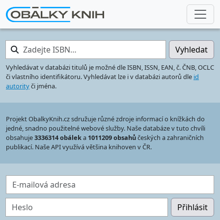
Zadejte ISBN…
Vyhledat
Vyhledávat v databázi titulů je možné dle ISBN, ISSN, EAN, č. ČNB, OCLC
či vlastního identifikátoru. Vyhledávat lze i v databázi autorů dle
id
autority
či jména.
Projekt ObalkyKnih.cz sdružuje různé zdroje informací o knížkách do
jedné, snadno použitelné webové služby. Naše databáze v tuto chvíli
obsahuje
3336314 obálek
a
1011209 obsahů
českých a zahraničních
publikací. Naše API využívá většina knihoven v ČR.
E-mailová adresa
Heslo
Přihlásit