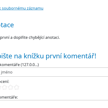
t k soubornému záznamu
tace
první a doplňte chybějící anotaci.
ište na knížku první komentář!
komentáře (127.0.0...)
cení:
komentáře: