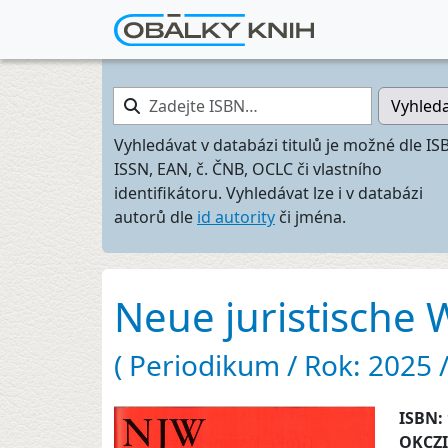
Zadejte ISBN…
Vyhled
Vyhledávat v databázi titulů je možné dle IS
ISSN, EAN, č. ČNB, OCLC či vlastního
identifikátoru. Vyhledávat lze i v databázi
autorů dle
id autority
či jména.
Neue juristische 
( Periodikum / Rok: 2025 / 
ISBN:
OKCZ