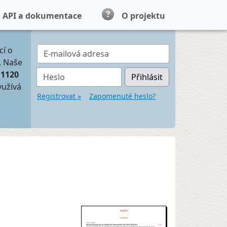
API a dokumentace
O projektu
E-mailová adresa
cí o
. Naše
Heslo
11120
Přihlásit
yužívá
Registrovat »
Zapomenuté heslo?