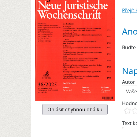
Přejí
Ano
Buďte 
Nap
Autor 
Hodno
Text 