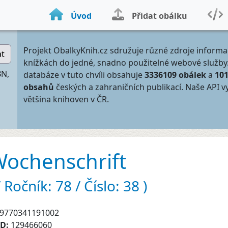
Úvod
Přidat obálku
Projekt ObalkyKnih.cz sdružuje různé zdroje informa
at
knížkách do jedné, snadno použitelné webové služby
BN,
databáze v tuto chvíli obsahuje
3336109 obálek
a
10
obsahů
českých a zahraničních publikací. Naše API v
většina knihoven v ČR.
Wochenschrift
Ročník: 78 / Číslo: 38 )
9770341191002
ID:
129466060