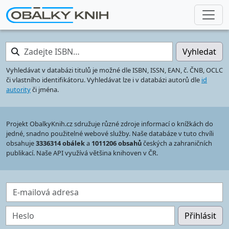
Zadejte ISBN…
Vyhledat
Vyhledávat v databázi titulů je možné dle ISBN, ISSN, EAN, č. ČNB, OCLC
či vlastního identifikátoru. Vyhledávat lze i v databázi autorů dle
id
autority
či jména.
Projekt ObalkyKnih.cz sdružuje různé zdroje informací o knížkách do
jedné, snadno použitelné webové služby. Naše databáze v tuto chvíli
obsahuje
3336314 obálek
a
1011206 obsahů
českých a zahraničních
publikací. Naše API využívá většina knihoven v ČR.
E-mailová adresa
Heslo
Přihlásit