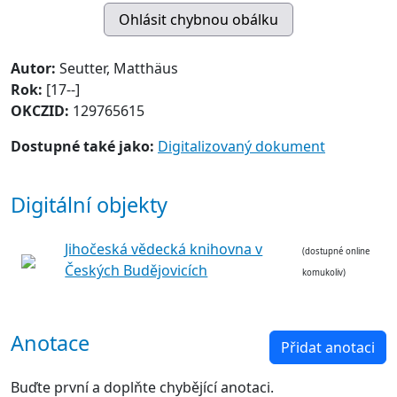
Autor:
Seutter, Matthäus
Rok:
[17--]
OKCZID:
129765615
Dostupné také jako:
Digitalizovaný dokument
Digitální objekty
Jihočeská vědecká knihovna v
(dostupné online
Českých Budějovicích
komukoliv)
Anotace
Přidat anotaci
Buďte první a doplňte chybějící anotaci.