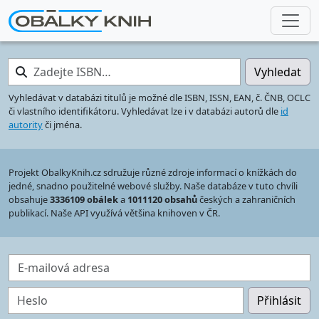
Zadejte ISBN…
Vyhledat
Vyhledávat v databázi titulů je možné dle ISBN, ISSN, EAN, č. ČNB, OCLC
či vlastního identifikátoru. Vyhledávat lze i v databázi autorů dle
id
autority
či jména.
Projekt ObalkyKnih.cz sdružuje různé zdroje informací o knížkách do
jedné, snadno použitelné webové služby. Naše databáze v tuto chvíli
obsahuje
3336109 obálek
a
1011120 obsahů
českých a zahraničních
publikací. Naše API využívá většina knihoven v ČR.
E-mailová adresa
Heslo
Přihlásit