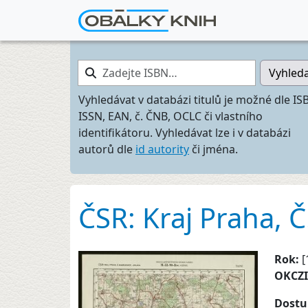
Zadejte ISBN…
Vyhled
Vyhledávat v databázi titulů je možné dle IS
ISSN, EAN, č. ČNB, OCLC či vlastního
identifikátoru. Vyhledávat lze i v databázi
autorů dle
id autority
či jména.
ČSR: Kraj Praha, Č
Rok:
[
OKCZ
Dostu