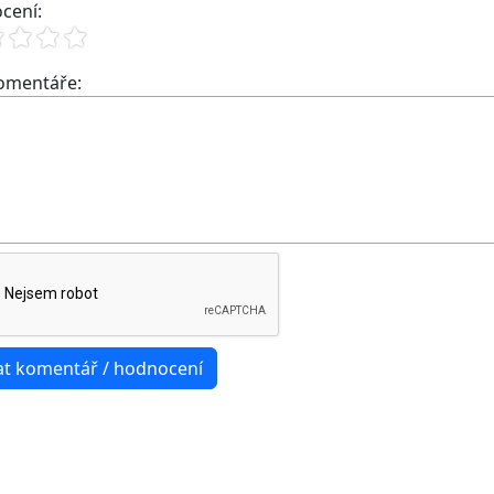
cení:
komentáře: