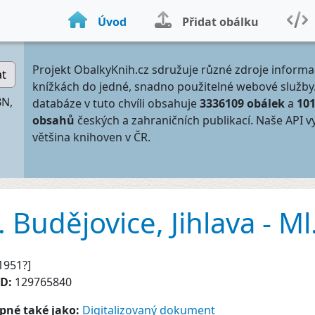
Úvod
Přidat obálku
Projekt ObalkyKnih.cz sdružuje různé zdroje informa
at
knížkách do jedné, snadno použitelné webové služby
BN,
databáze v tuto chvíli obsahuje
3336109 obálek
a
10
obsahů
českých a zahraničních publikací. Naše API v
většina knihoven v ČR.
. Budějovice, Jihlava - Ml
1951?]
ID:
129765840
pné také jako:
Digitalizovaný dokument