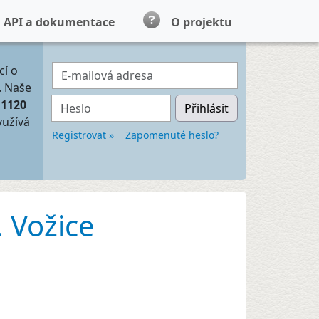
API a dokumentace
O projektu
E-mailová adresa
cí o
. Naše
Heslo
11120
Přihlásit
yužívá
Registrovat »
Zapomenuté heslo?
. Vožice