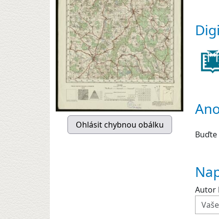
Dig
Ano
Buďte 
Nap
Autor 