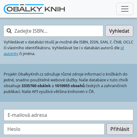
Zadejte ISBN…
Vyhledat
Vyhledávat v databázi titulů je možné dle ISBN, ISSN, EAN, č. ČNB, OCLC
či vlastního identifikátoru. Vyhledávat lze i v databázi autorů dle
id
autority
či jména.
Projekt ObalkyKnih.cz sdružuje různé zdroje informací o knížkách do
jedné, snadno použitelné webové služby. Naše databáze v tuto chvíli
obsahuje
3335760 obálek
a
1010955 obsahů
českých a zahraničních
publikací. Naše API využívá většina knihoven v ČR.
E-mailová adresa
Heslo
Přihlásit