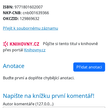
ISBN:
9771801602007
NKP-CNB:
cnb001639366
OKCZID:
129869632
Přejít k soubornému záznamu
Půjčte si tento titul v knihovně
přes portál
Knihovny.cz
Anotace
Přidat anotaci
Buďte první a doplňte chybějící anotaci.
Napište na knížku první komentář!
Autor komentáře (127.0.0...)