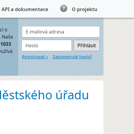
API a dokumentace
O projektu
E-mailová adresa
cí o
. Naše
Heslo
11033
Přihlásit
yužívá
Registrovat »
Zapomenuté heslo?
 Městského úřadu