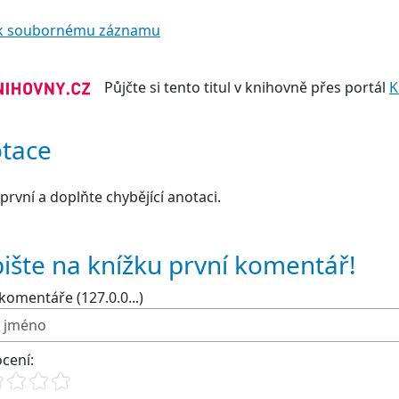
t k soubornému záznamu
Půjčte si tento titul v knihovně přes portál
K
tace
první a doplňte chybějící anotaci.
ište na knížku první komentář!
komentáře (127.0.0...)
cení: