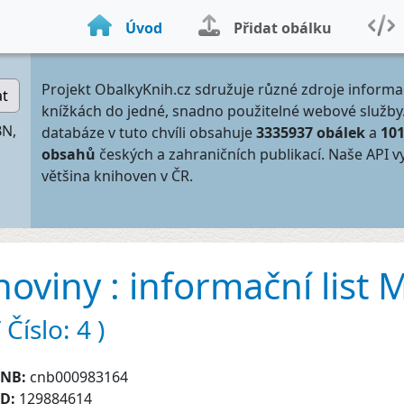
Úvod
Přidat obálku
Projekt ObalkyKnih.cz sdružuje různé zdroje informa
at
knížkách do jedné, snadno použitelné webové služby
BN,
databáze v tuto chvíli obsahuje
3335937 obálek
a
10
obsahů
českých a zahraničních publikací. Naše API v
většina knihoven v ČR.
viny : informační list
Číslo: 4 )
CNB:
cnb000983164
ID:
129884614