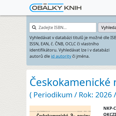
Zadejte ISBN…
Vyhled
Vyhledávat v databázi titulů je možné dle IS
ISSN, EAN, č. ČNB, OCLC či vlastního
identifikátoru. Vyhledávat lze i v databázi
autorů dle
id autority
či jména.
Českokamenické no
( Periodikum / Rok: 2026 / 
NKP-
OKCZ