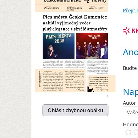
Přejí
Ano
Buďte 
Nap
Autor 
Hodno