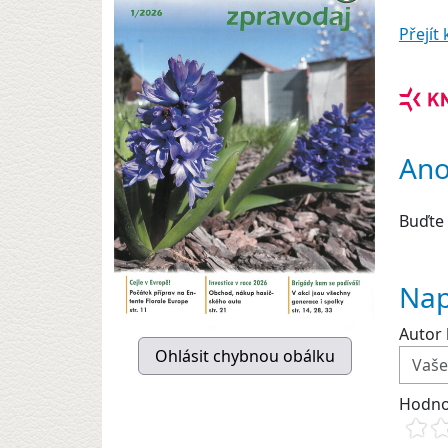
Přejí
Ano
Buďte 
Nap
Autor 
Hodno