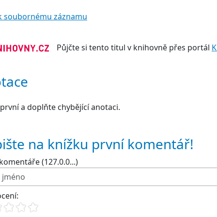
t k soubornému záznamu
Půjčte si tento titul v knihovně přes portál
K
tace
první a doplňte chybějící anotaci.
ište na knížku první komentář!
komentáře (127.0.0...)
cení: