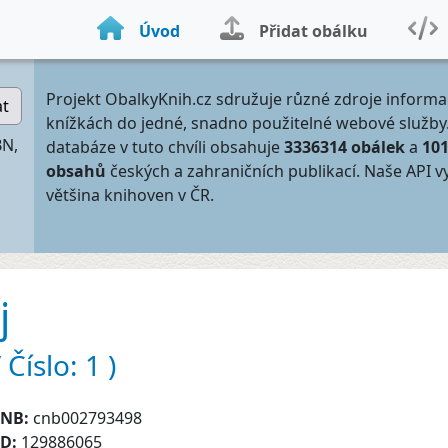
Úvod
Přidat obálku
Projekt ObalkyKnih.cz sdružuje různé zdroje informa
at
knížkách do jedné, snadno použitelné webové služby
BN,
databáze v tuto chvíli obsahuje
3336314 obálek
a
10
obsahů
českých a zahraničních publikací. Naše API v
většina knihoven v ČR.
j
Číslo: 1 )
CNB:
cnb002793498
ID:
129886065