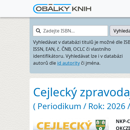
Zadejte ISBN…
Vyhled
Vyhledávat v databázi titulů je možné dle IS
ISSN, EAN, č. ČNB, OCLC či vlastního
identifikátoru. Vyhledávat lze i v databázi
autorů dle
id autority
či jména.
Cejlecký zpravoda
( Periodikum / Rok: 2026 / 
NKP-
OKCZ