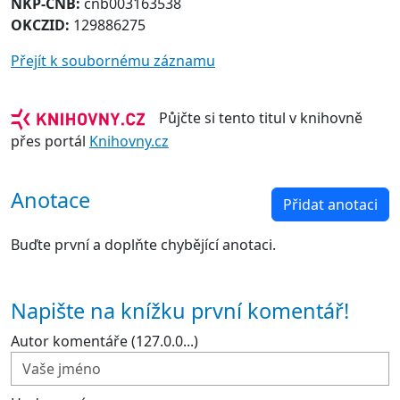
NKP-CNB:
cnb003163538
OKCZID:
129886275
Přejít k soubornému záznamu
Půjčte si tento titul v knihovně
přes portál
Knihovny.cz
Anotace
Přidat anotaci
Buďte první a doplňte chybějící anotaci.
Napište na knížku první komentář!
Autor komentáře (127.0.0...)