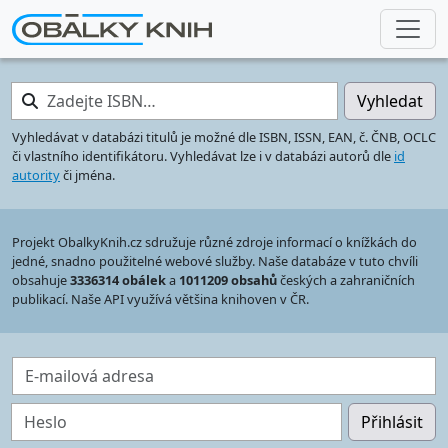
Zadejte ISBN…
Vyhledat
Vyhledávat v databázi titulů je možné dle ISBN, ISSN, EAN, č. ČNB, OCLC
či vlastního identifikátoru. Vyhledávat lze i v databázi autorů dle
id
autority
či jména.
Projekt ObalkyKnih.cz sdružuje různé zdroje informací o knížkách do
jedné, snadno použitelné webové služby. Naše databáze v tuto chvíli
obsahuje
3336314 obálek
a
1011209 obsahů
českých a zahraničních
publikací. Naše API využívá většina knihoven v ČR.
E-mailová adresa
Heslo
Přihlásit