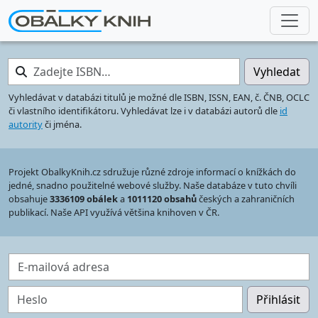
Zadejte ISBN…
Vyhledat
Vyhledávat v databázi titulů je možné dle ISBN, ISSN, EAN, č. ČNB, OCLC
či vlastního identifikátoru. Vyhledávat lze i v databázi autorů dle
id
autority
či jména.
Projekt ObalkyKnih.cz sdružuje různé zdroje informací o knížkách do
jedné, snadno použitelné webové služby. Naše databáze v tuto chvíli
obsahuje
3336109 obálek
a
1011120 obsahů
českých a zahraničních
publikací. Naše API využívá většina knihoven v ČR.
E-mailová adresa
Heslo
Přihlásit