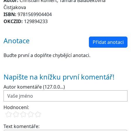
Autor:
Christian Kohlert, Tamara Balabekovna
Čistjakova
ISBN:
9781569904404
OKCZID:
129894233
Anotace
Přidat anotaci
Buďte první a doplňte chybějící anotaci.
Napište na knížku první komentář!
Autor komentáře (127.0.0...)
Hodnocení:
Text komentáře: