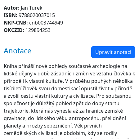
Autor:
Jan Turek
ISBN:
9788020037015
NKP-CNB:
cnb003744949
OKCZID:
129894253
Anotace
Upravit anotaci
Kniha přináší nové pohledy současné archeologie na
lidské dějiny v době zásadních změn ve vztahu člověka k
přírodě i k vlastní kultuře. V průběhu pouhých několika
tisíciletí člověk svou domestikací opustil život v přírodě
a zvolil cestu vlastní kultury a civilizace. Pro současnou
společnost je důležitý pohled zpět do doby startu
trajektorie, která nás vynesla až za hranice zemské
gravitace, do lidského věku antropocénu, přelidnění
planety a hrozby sebezničení. Věk prvních
zemědělských civilizací je obdobím, kdy se rodily