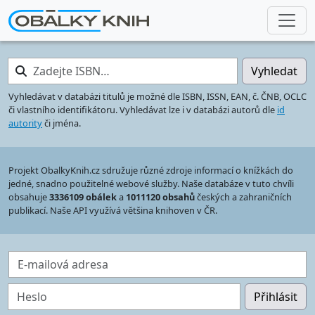
Zadejte ISBN…
Vyhledat
Vyhledávat v databázi titulů je možné dle ISBN, ISSN, EAN, č. ČNB, OCLC
či vlastního identifikátoru. Vyhledávat lze i v databázi autorů dle
id
autority
či jména.
Projekt ObalkyKnih.cz sdružuje různé zdroje informací o knížkách do
jedné, snadno použitelné webové služby. Naše databáze v tuto chvíli
obsahuje
3336109 obálek
a
1011120 obsahů
českých a zahraničních
publikací. Naše API využívá většina knihoven v ČR.
E-mailová adresa
Heslo
Přihlásit