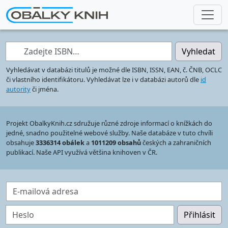
Zadejte ISBN…
Vyhledat
Vyhledávat v databázi titulů je možné dle ISBN, ISSN, EAN, č. ČNB, OCLC
či vlastního identifikátoru. Vyhledávat lze i v databázi autorů dle
id
autority
či jména.
Projekt ObalkyKnih.cz sdružuje různé zdroje informací o knížkách do
jedné, snadno použitelné webové služby. Naše databáze v tuto chvíli
obsahuje
3336314 obálek
a
1011209 obsahů
českých a zahraničních
publikací. Naše API využívá většina knihoven v ČR.
E-mailová adresa
Heslo
Přihlásit