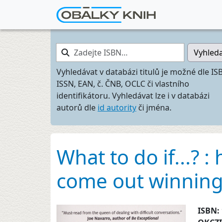
Zadejte ISBN…
Vyhled
Vyhledávat v databázi titulů je možné dle IS
ISSN, EAN, č. ČNB, OCLC či vlastního
identifikátoru. Vyhledávat lze i v databázi
autorů dle
id autority
či jména.
What to do if...? 
come out winnin
ISBN: