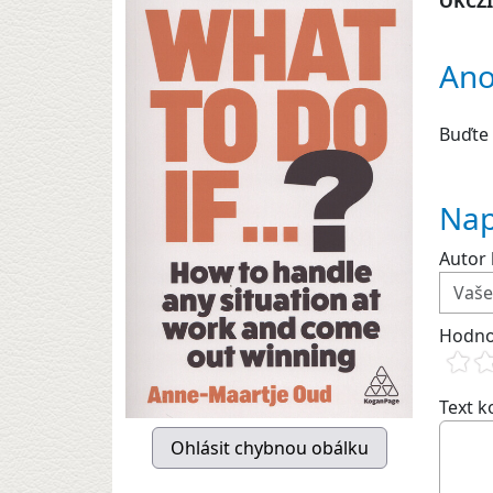
OKCZ
Ano
Buďte 
Nap
Autor 
Hodno
Text 