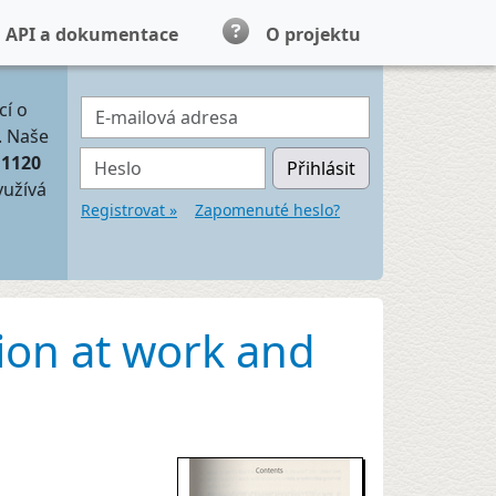
API a dokumentace
O projektu
E-mailová adresa
cí o
. Naše
Heslo
11120
Přihlásit
yužívá
Registrovat »
Zapomenuté heslo?
tion at work and