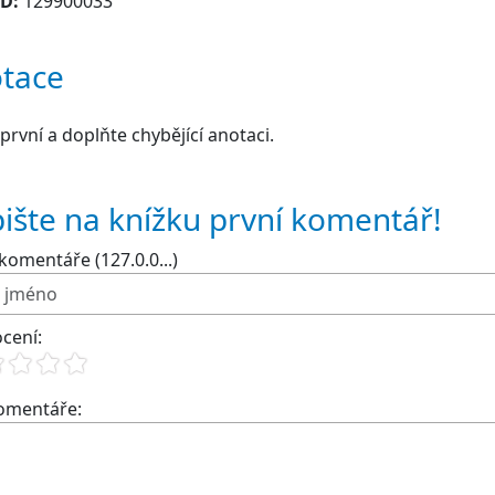
ID:
129900033
tace
první a doplňte chybějící anotaci.
ište na knížku první komentář!
komentáře (127.0.0...)
cení:
komentáře: