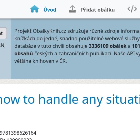
Úvod
Přidat obálku
Projekt ObalkyKnih.cz sdružuje různé zdroje informa
at
knížkách do jedné, snadno použitelné webové služby
BN,
databáze v tuto chvíli obsahuje
3336109 obálek
a
10
obsahů
českých a zahraničních publikací. Naše API v
většina knihoven v ČR.
: how to handle any situa
g
9781398626164