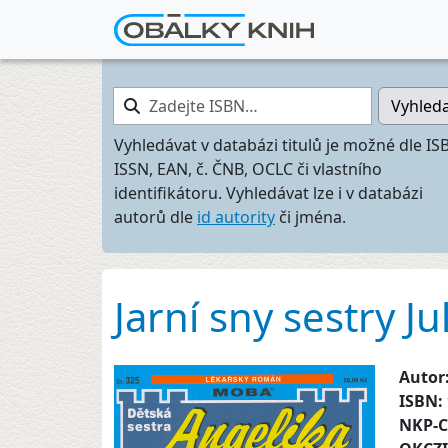
Zadejte ISBN…
Vyhled
Vyhledávat v databázi titulů je možné dle IS
ISSN, EAN, č. ČNB, OCLC či vlastního
identifikátoru. Vyhledávat lze i v databázi
autorů dle
id autority
či jména.
Jarní sny sestry Ju
Autor
ISBN:
NKP-