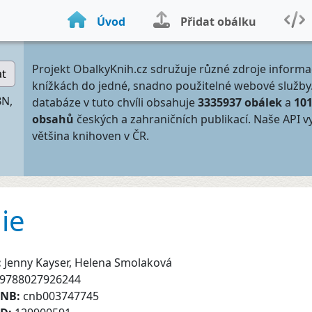
Úvod
Přidat obálku
Projekt ObalkyKnih.cz sdružuje různé zdroje informa
at
knížkách do jedné, snadno použitelné webové služby
BN,
databáze v tuto chvíli obsahuje
3335937 obálek
a
10
obsahů
českých a zahraničních publikací. Naše API v
většina knihoven v ČR.
lie
:
Jenny Kayser, Helena Smolaková
9788027926244
CNB:
cnb003747745