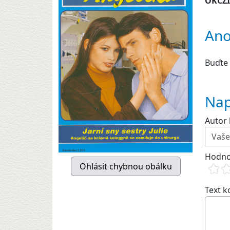
OKCZ
Ano
Buďte 
Nap
Autor 
Hodno
Text 