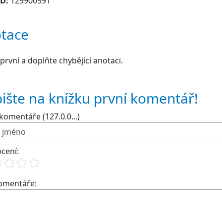
ID:
129900591
tace
první a doplňte chybějící anotaci.
ište na knížku první komentář!
komentáře (127.0.0...)
cení:
komentáře: