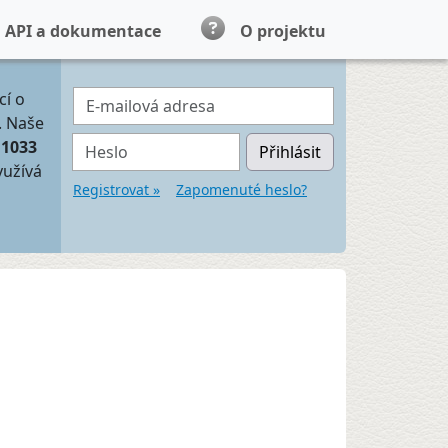
API a dokumentace
O projektu
E-mailová adresa
cí o
. Naše
Heslo
11033
Přihlásit
yužívá
Registrovat »
Zapomenuté heslo?