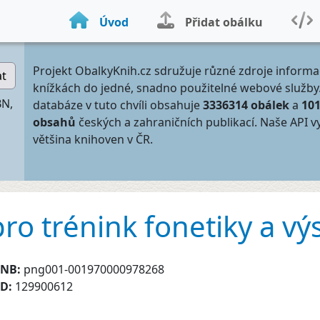
Úvod
Přidat obálku
Projekt ObalkyKnih.cz sdružuje různé zdroje informa
at
knížkách do jedné, snadno použitelné webové služby
BN,
databáze v tuto chvíli obsahuje
3336314 obálek
a
10
obsahů
českých a zahraničních publikací. Naše API v
většina knihoven v ČR.
pro trénink fonetiky a vý
CNB:
png001-001970000978268
ID:
129900612