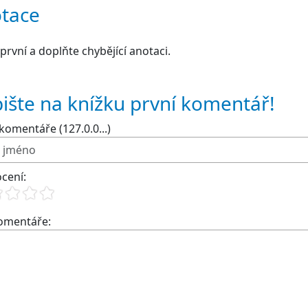
tace
první a doplňte chybějící anotaci.
ište na knížku první komentář!
komentáře (127.0.0...)
cení:
komentáře: