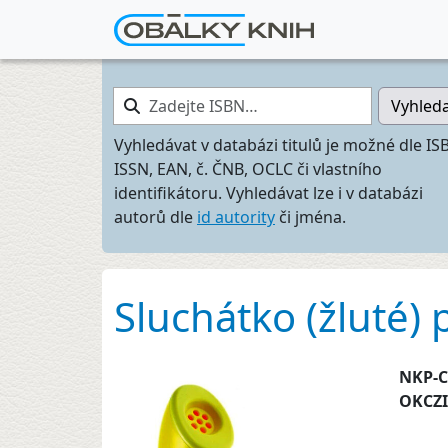
Zadejte ISBN…
Vyhled
Vyhledávat v databázi titulů je možné dle IS
ISSN, EAN, č. ČNB, OCLC či vlastního
identifikátoru. Vyhledávat lze i v databázi
autorů dle
id autority
či jména.
Sluchátko (žluté) 
NKP-
OKCZ