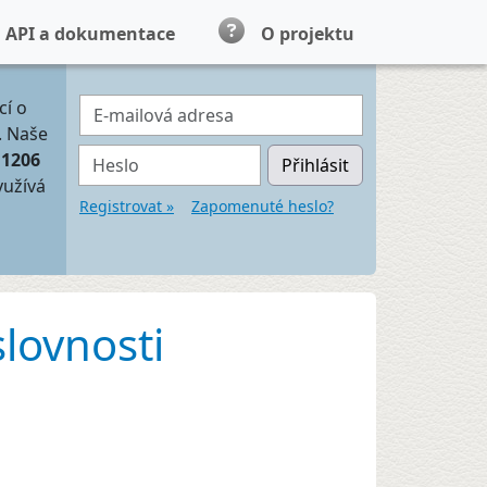
API a dokumentace
O projektu
E-mailová adresa
cí o
. Naše
Heslo
11206
Přihlásit
yužívá
Registrovat »
Zapomenuté heslo?
slovnosti