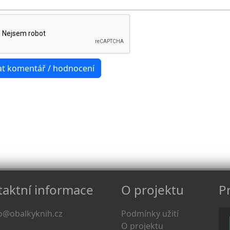
aktní informace
O projektu
Pr
o@obalkyknih.cz
Podmínky užití
O projektu