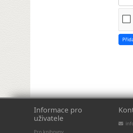
Informace pro
Kont
uživatele
inf
Pro knihovny